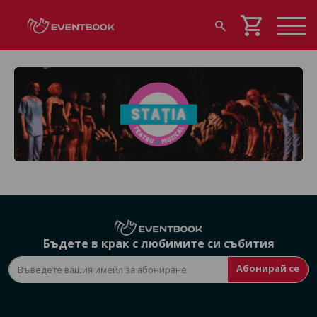
shopping_cart
search
Бъдете в крак с любимите си събития
Абонирай се