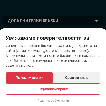
ДОПЪЛНИТЕЛНИ ВРЪЗКИ
Уважаваме поверителността ви
ИНФОРМАЦИЯ
Използваме основни бисквитки за функционирането на
сайта (сесия, количка, удостоверяване, плащания).
ТАГОВЕ
Аналитичните и маркетинговите бисквитки ни помагат да
подобрим вашето изживяване и се активират само с
вашето съгласие.
Приемам всички
Само основни
Персонализиране
Политика за бисквитки
© Всички права запазени EVENTBOOK SRL.