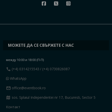
МОЖЕТЕ ДА СЕ СВЪРЖЕТЕ С НАС
между 10:00 и 18:00 (П-П)
call
(+4) 0314215543
/ (+4) 0730826087
WhatsApp
mail
office@eventbook.ro
map
sos. Splaiul Independentei nr 17, Bucuresti, Sector 5
Контакт