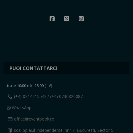
PUOI CONTATTARCI
tra le 10:00 e le 18:00 (L-V)
call
(+4) 0314215543
/ (+4) 0730826087
WhatsApp
mail
office@eventbook.ro
map
sos. Splaiul Independentei nr 17, Bucuresti, Sector 5