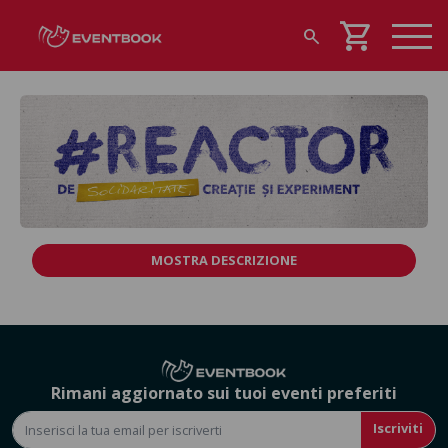
shopping_cart
search
MOSTRA DESCRIZIONE
Rimani aggiornato sui tuoi eventi preferiti
Iscriviti