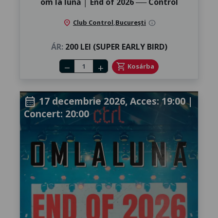
om la lună │ ​End of 2026 ── Control
location_on
Club Control
,
București
info
ÁR:
200 LEI (SUPER EARLY BIRD)
Number of tickets
shopping_cart
Kosárba
remove
add
17 decembrie 2026, Acces: 19:00 |
calendar_month
Concert: 20:00