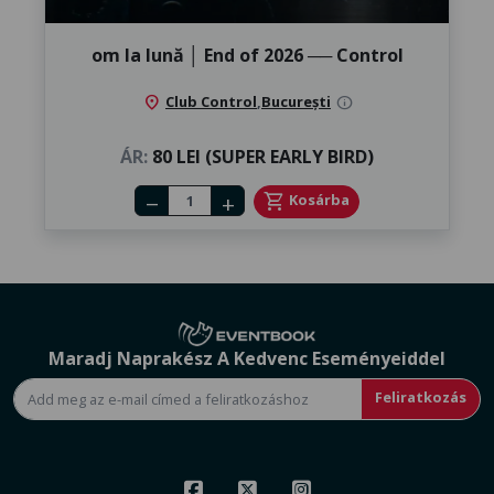
om la lună │ ​End of 2026 ── Control
location_on
Club Control
,
București
info
ÁR:
80 LEI (SUPER EARLY BIRD)
Number of tickets
shopping_cart
Kosárba
remove
add
Maradj Naprakész A Kedvenc Eseményeiddel
Feliratkozás