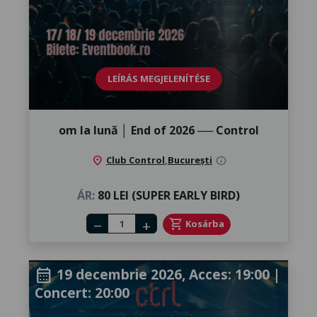
LEÍRÁS MEGJELENÍTÉSE
om la lună │ ​End of 2026 ── Control
location_on
Club Control
,
București
info
ÁR:
80 LEI (SUPER EARLY BIRD)
Number of tickets
shopping_cart
Kosárba
remove
add
19 decembrie 2026, Acces: 19:00 |
calendar_month
Concert: 20:00