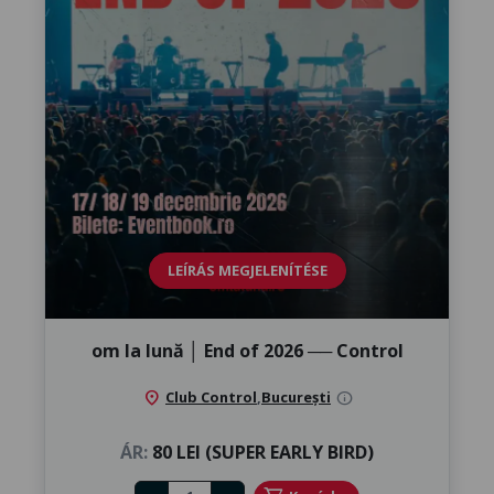
LEÍRÁS MEGJELENÍTÉSE
om la lună │ ​End of 2026 ── Control
location_on
Club Control
,
București
info
ÁR:
80 LEI (SUPER EARLY BIRD)
Number of tickets