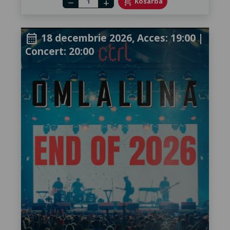
shopping_cart
Kosárba
remove
add
18 decembrie 2026, Acces: 19:00 |
calendar_month
Concert: 20:00