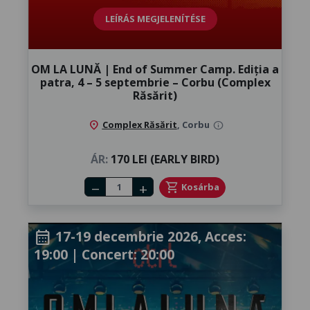
LEÍRÁS MEGJELENÍTÉSE
OM LA LUNĂ | End of Summer Camp. Ediția a
patra, 4 – 5 septembrie – Corbu (Complex
Răsărit)
location_on
Complex Răsărit
, Corbu
info
ÁR:
170 LEI (EARLY BIRD)
Number of tickets
shopping_cart
Kosárba
remove
add
17-19 decembrie 2026, Acces:
calendar_month
19:00 | Concert: 20:00