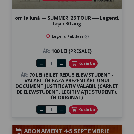
om la lună — ​SUMMER '26 TOUR ── Legend,
Iași ​• 30 aug
location_on
Legend Pub
,
Iasi
info
ÁR:
100 LEI (PRESALE)
Number of tickets
shopping_cart
Kosárba
remove
add
ÁR:
70 LEI (BILET REDUS ELEV/STUDENT -
VALABIL ÎN BAZA PREZENTĂRII UNUI
DOCUMENT JUSTIFICATIV VALABIL (CARNET
DE ELEV/STUDENT, LEGITIMAȚIE STUDENT),
ÎN ORIGINAL)
Number of tickets
shopping_cart
Kosárba
remove
add
ABONAMENT 4-5 SEPTEMBRIE
calendar_month