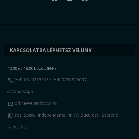
KAPCSOLATBA LÉPHETSZ VELÜNK
10:00 és 18:00 között (H-P)
call
(+4) 0314215543
/ (+4) 0730826087
WhatsApp
mail
office@eventbook.ro
map
sos. Splaiul Independentei nr 17, Bucuresti, Sector 5
Kapcsolat