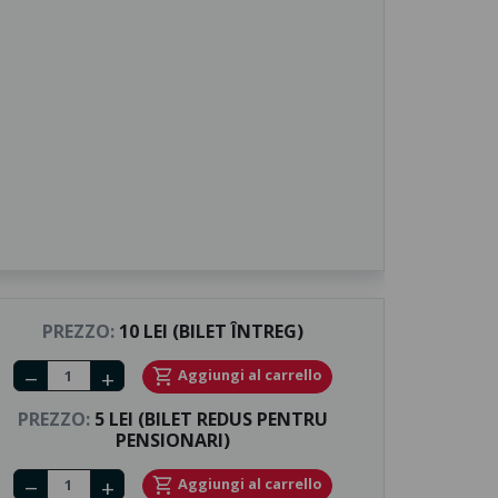
PREZZO:
10 LEI (BILET ÎNTREG)
Number of tickets
shopping_cart
Aggiungi al carrello
remove
add
PREZZO:
5 LEI (BILET REDUS PENTRU
PENSIONARI)
Number of tickets
shopping_cart
Aggiungi al carrello
remove
add