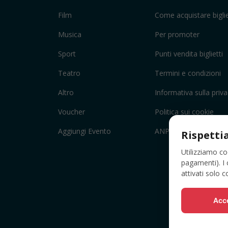
Film
Come acquistare biglie
Musica
Per promoter
Sport
Punti vendita biglietti
Teatro
Termini e condizioni
Altro
Informativa sulla priv
Voucher
Politica sui cookie
Aggiungi Evento
ANPC
Rispetti
Utilizziamo co
pagamenti). I 
attivati solo 
Acce