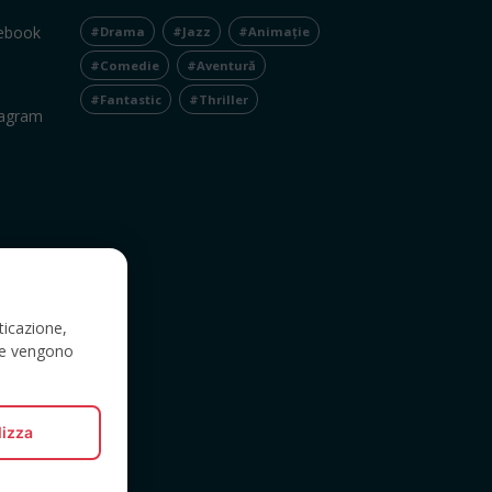
cebook
#Drama
#Jazz
#Animație
#Comedie
#Aventură
#Fantastic
#Thriller
tagram
ticazione,
a e vengono
lizza