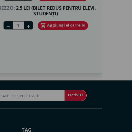
REZZO:
2.5 LEI (BILET REDUS PENTRU ELEVI,
STUDENȚI)
Number of tickets
shopping_cart
Aggiungi al carrello
remove
add
Iscriviti
TAG