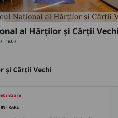
al al Hărților și Cărții Vech
0 - 18:00
 și Cărții Vechi
let intrare
 INTRARE