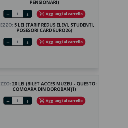
PENSIONARI)
Number of tickets
shopping_cart
Aggiungi al carrello
remove
add
EZZO:
5 LEI (TARIF REDUS ELEVI, STUDENȚI,
POSESORI CARD EURO26)
Number of tickets
shopping_cart
Aggiungi al carrello
remove
add
EZZO:
20 LEI (BILET ACCES MUZEU - QUESTO:
COMOARA DIN DOROBANȚI)
Number of tickets
shopping_cart
Aggiungi al carrello
remove
add