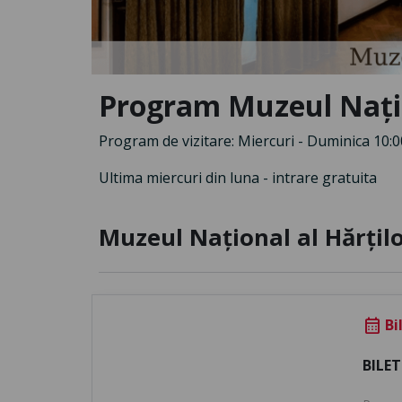
Program Muzeul Națion
Program de vizitare: Miercuri - Duminica 10:0
Ultima miercuri din luna - intrare gratuita
Muzeul Național al Hărților
Bi
calendar_month
BILET