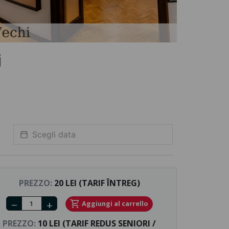
i
PREZZO:
20 LEI (TARIF ÎNTREG)
Number of tickets
shopping_cart
Aggiungi al carrello
remove
add
PREZZO:
10 LEI (TARIF REDUS SENIORI /