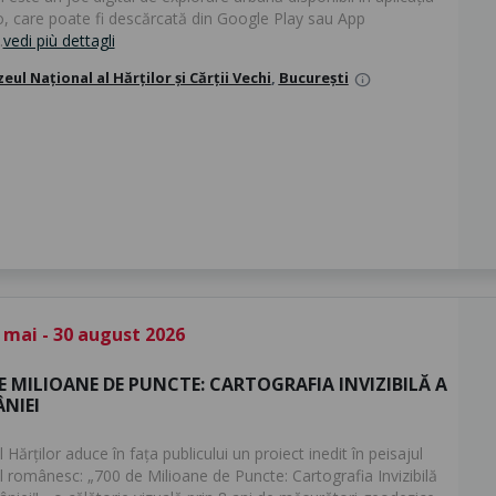
, care poate fi descărcată din Google Play sau App
.
vedi più dettagli
eul Național al Hărților și Cărții Vechi
,
București
info
 mai - 30 august 2026
E MILIOANE DE PUNCTE: CARTOGRAFIA INVIZIBILĂ A
NIEI
Hărților aduce în fața publicului un proiect inedit în peisajul
al românesc: „700 de Milioane de Puncte: Cartografia Invizibilă