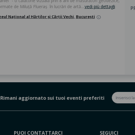
niei" - o călătorie vizuală prin 8 ani de măsurători geodezice,
rmate de Miluță Flueraș în lucrări de artă....
vedi più dettagli
P
eul Național al Hărților și Cărții Vechi
,
București
info
Rimani aggiornato sui tuoi eventi preferiti
PUOI CONTATTARCI
SEGUICI