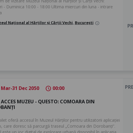
 de vizitare Muzeul Național al Hărților și Cărții Vechi:
i - Duminica 10:00 - 18:00 Ultima miercuri din luna - intrare
ta
eul Național al Hărților și Cărții Vechi
,
București
info
PR
PR
 Mar-31 Dec 2050
00:00
schedule
T ACCES MUZEU - QUESTO: COMOARA DIN
BANȚI
ilet oferă accesul în Muzeul Hărților pentru utilizatorii aplicației
, care doresc să parcurgă traseul „Comoara din Dorobanți”.
 este un joc digital de explorare urbană disponibil în aplicația