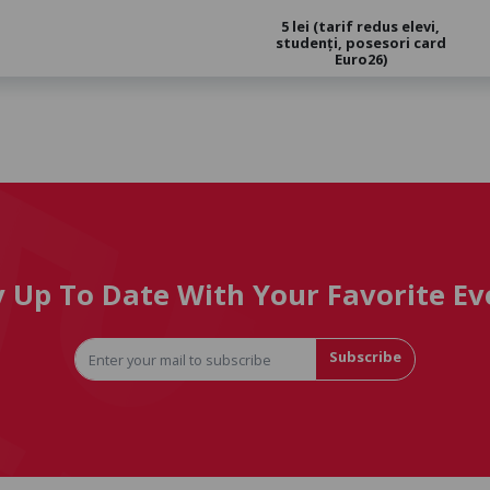
5 lei (tarif redus elevi,
studenți, posesori card
Euro26)
y Up To Date With Your Favorite Ev
Subscribe