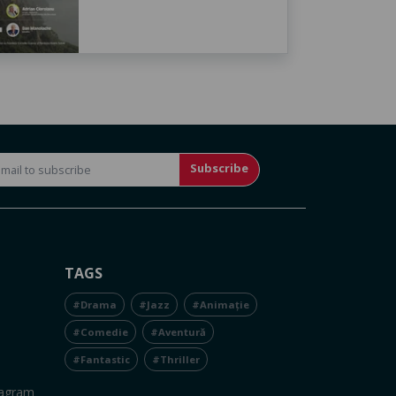
Subscribe
TAGS
#Drama
#Jazz
#Animație
#Comedie
#Aventură
#Fantastic
#Thriller
tagram