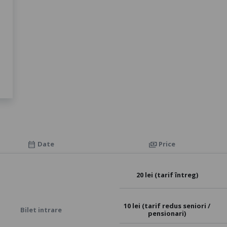
Date
Price
calendar_month
payments
20 lei (tarif întreg)
10 lei (tarif redus seniori /
Bilet intrare
pensionari)