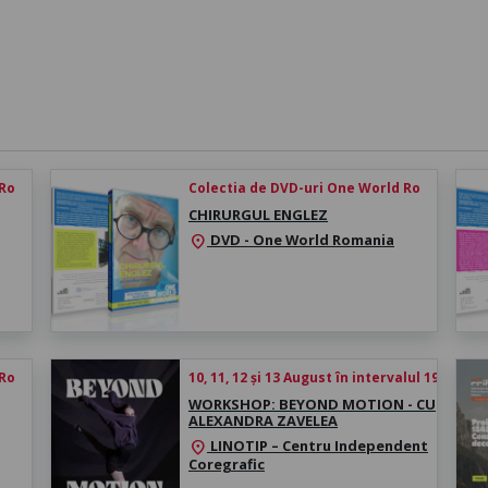
 Ro
Colectia de DVD-uri One World Ro
CHIRURGUL ENGLEZ
DVD - One World Romania
location_on
 Ro
10, 11, 12 și 13 August în intervalul 19:00 -
WORKSHOP: BEYOND MOTION - CU
ALEXANDRA ZAVELEA
LINOTIP – Centru Independent
location_on
Coregrafic