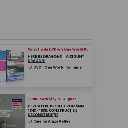
Colectia de DVD-uri One World Ro
HERE BE DRAGONS | AICI SUNT
DRAGONI
DVD - One World Romania
location_on
 21:00, WORKSHOP
11:00 - Saturday, 15 August
DEZBATERE PROIECT ROMÂNIA
1848 - 1989. CONSTRUCȚIE ȘI
DECONSTRUCȚIE
Cinema Amza Pellea
location_on