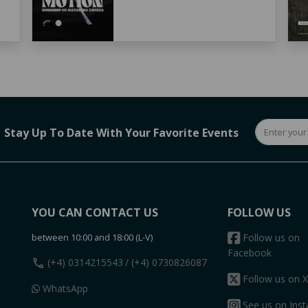
Stay Up To Date With Your Favorite Events
YOU CAN CONTACT US
FOLLOW US
between 10:00 and 18:00 (L-V)
Follow us on
Facebook
call
(+4) 0314215543
/ (+4) 0730826087
Follow us on X
WhatsApp
See us on Ins