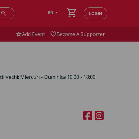
shopping_cart
search
EN
LOGIN
star
favorite
Add Event
Become A Supporter
ii Vechi: Miercuri - Duminica 10:00 - 18:00