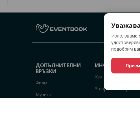
Уважава
Използваме о
удостоверява
подобрим ваш
ДОПЪЛНИТЕЛНИ
ИНФОРМАЦИЯ
Прием
ВРЪЗКИ
Как да купя билети
Филм
За организатори
Музика
Точки за продажба 
Спорт
билети
Театър
Общи условия
Друго
Политика за
поверителност