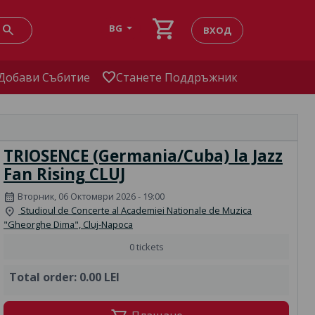
shopping_cart
search
BG
ВХОД
favorite
Добави Събитие
Станете Поддръжник
TRIOSENCE (Germania/Cuba) la Jazz
Fan Rising CLUJ
Вторник, 06 Октомври 2026 - 19:00
calendar_month
Studioul de Concerte al Academiei Nationale de Muzica
location_on
"Gheorghe Dima", Cluj-Napoca
0 tickets
Total order:
0.00 LEI