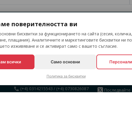
ме поверителността ви
Бъдете в крак с любимите си събития
сновни бисквитки за функционирането на сайта (сесия, количка
не, плащания). Аналитичните и маркетинговите бисквитки ни по
ето изживяване и се активират само с вашето съгласие.
МОЖЕТЕ ДА СЕ СВЪРЖЕТЕ С
ПОСЛЕДВАЙТ
ам всички
Само основни
Персонали
НАС
Последвайте 
Политика за бисквитки
между 10:00 и 18:00 (П-П)
Facebook
call
(+4) 0314215543
/ (+4) 0730826087
Последвайте 
на
WhatsApp
Вижте ни в
Instagram
mail
office@eventbook.ro
map
sos. Splaiul Independentei nr 17,
Bucuresti, Sector 5