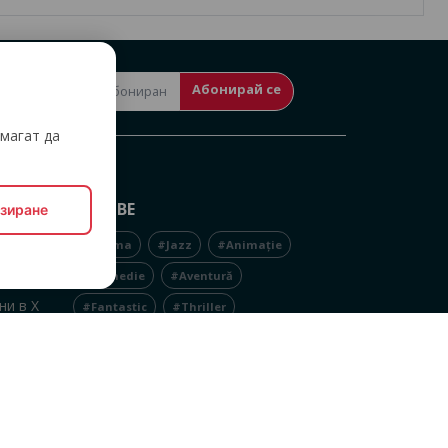
Абонирай се
,
магат да
Е НИ
ТАГОВЕ
зиране
ни във
#Drama
#Jazz
#Animație
#Comedie
#Aventură
ни в X
#Fantastic
#Thriller