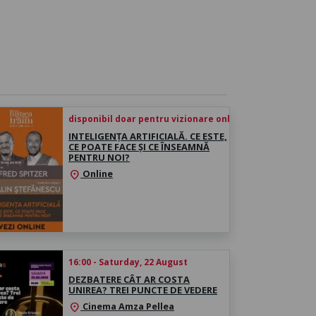
disponibil doar pentru vizionare online începând cu 16 
INTELIGENȚA ARTIFICIALĂ. CE ESTE,
CE POATE FACE ȘI CE ÎNSEAMNĂ
PENTRU NOI?
Online
location_on
16:00 - Saturday, 22 August
DEZBATERE CÂT AR COSTA
UNIREA? TREI PUNCTE DE VEDERE
Cinema Amza Pellea
location_on