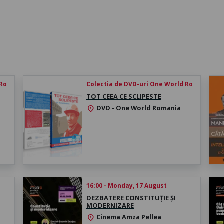
 Ro
Colectia de DVD-uri One World Ro
TOT CEEA CE SCLIPESTE
DVD - One World Romania
location_on
16:00 - Monday, 17 August
DEZBATERE CONSTITUȚIE ȘI
MODERNIZARE
a
Cinema Amza Pellea
location_on