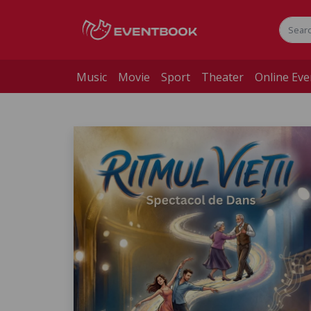
Music
Movie
Sport
Theater
Online Eve