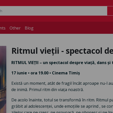
nts
Other
Blog
Ritmul vieții - spectacol d
RITMUL VIEȚII – un spectacol despre viață, dans și 
17 iunie • ora 19.00 • Cinema Timiș
Există un moment, atât de fragil încât aproape nu-l auz
de inimă. Primul ritm din viața noastră.
De acolo înainte, totul se transformă în ritm. Ritmul pa
grăbit al adolescenței, unde emoțiile se aprind , se con
zilelor care ne cresc, ne provoacă, ne obosesc și ne învaț