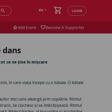
shopping_cart
search
EN
LOGIN
star
favorite
Add Event
Become A Supporter
e dans
tot ce ne ține în mișcare
im, în care viața începe cu o bătaie. O bătaie
șilor mici care aleargă prin copilărie. Ritmul
trazic, se ciocnesc și se îmbrățișează. Ritmul
ă. Ritmul fricilor, al bucuriilor și al iubirilor