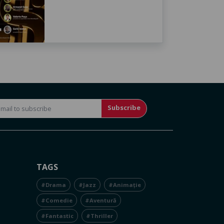
Subscribe
TAGS
#Drama
#Jazz
#Animație
#Comedie
#Aventură
#Fantastic
#Thriller