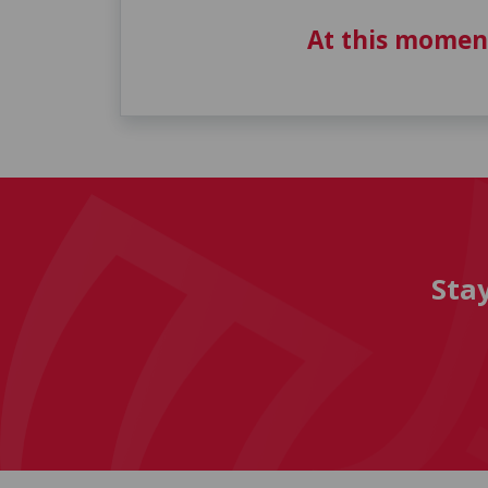
At this momen
Sta