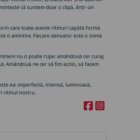
amintește că suntem doar o clipă, ăntr-un
rin care toate aceste ritmuri capătă formă.
te o amintire. Fiecare dansator este o inimă
e nimeni nu o poate rupe: amândouă cer curaj,
să. Amândouă ne cer să fim acolo, să facem
este ea: imperfectă, intensă, luminoasă,
În ritmul nostru.