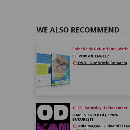
WE ALSO RECOMMEND
Colectia de DVD-uri One World
CHIRURGUL ENGLEZ
DVD - One World Romania
location_on
19:00 - Saturday, 14 November
OAMENII DREPTĂȚII 2026
BUCUREȘTI
Aula Magna - Universitate
location_on