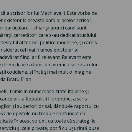
 a scrisorilor lui Machiavelli. Este vorba de
 existent la această dată al acelor scrisori
ori particulare – chiar şi atunci când sunt
ăraţii cercetători care s-au dedicat studiului
stabil al teoriei politice moderne, şi care s-
onsiderat cel mai frumos epistolar al
devărat fiind, ar fi relevant. Relevant este
extrem de vie a lumii din vremea secretarului
vieţii cotidiene, şi încă şi mai mult o imagine
da Bratu Elian
lli, trimis în numeroase state italiene şi
ancelarii a Republicii Florentine, a scris
egilor şi superiorilor săi, dându-le raportul cu
pus
de epistole nu trebuie confundat cu
licate în acest volum, cu toate că strategiile
erviciu şi cele private, pot fi cu uşurinţă puse