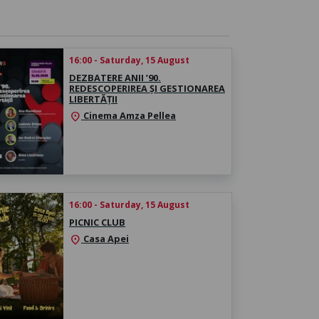
16:00 - Saturday, 15 August
DEZBATERE ANII ’90.
REDESCOPERIREA ȘI GESTIONAREA
LIBERTĂȚII
Cinema Amza Pellea
location_on
16:00 - Saturday, 15 August
PICNIC CLUB
Casa Apei
location_on