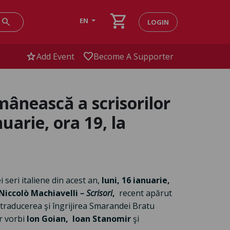
shopping_cart
search
EN
LOGIN
star
favorite
Add Event
Become A Supporter
ânească a scrisorilor
nuarie, ora 19, la
 seri italiene din acest an,
luni, 16 ianuarie,
Niccolò Machiavelli
–
Scrisori
,
recent apărut
n traducerea şi îngrijirea Smarandei Bratu
or vorbi
Ion Goian, Ioan Stanomir
şi