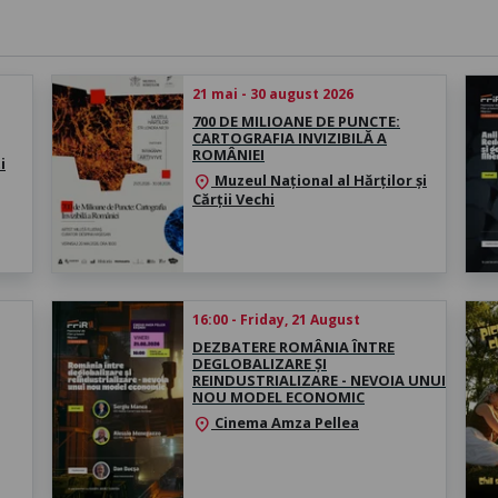
21 mai - 30 august 2026
700 DE MILIOANE DE PUNCTE:
CARTOGRAFIA INVIZIBILĂ A
ROMÂNIEI
i
Muzeul Național al Hărților și
location_on
Cărții Vechi
16:00 - Friday, 21 August
DEZBATERE ROMÂNIA ÎNTRE
DEGLOBALIZARE ȘI
REINDUSTRIALIZARE - NEVOIA UNUI
NOU MODEL ECONOMIC
Cinema Amza Pellea
location_on