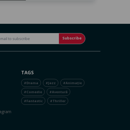
Subscribe
TAGS
#Drama
#Jazz
#Animație
#Comedie
#Aventură
#Fantastic
#Thriller
tagram