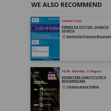
WE ALSO RECOMMEND
Valabil 3 luni
PERMIS DE CITITOR - DURATA
SCURTA
Institutul Francez Bucureșt
location_on
16:00 - Monday, 17 August
DEZBATERE CONSTITUȚIE ȘI
MODERNIZARE
Cinema Amza Pellea
location_on