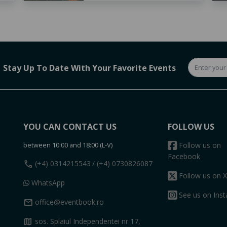
Stay Up To Date With Your Favorite Events
YOU CAN CONTACT US
FOLLOW US
between 10:00 and 18:00 (L-V)
Follow us on
Facebook
call
(+4) 0314215543
/ (+4) 0730826087
Follow us on X
WhatsApp
See us on Ins
mail
office@eventbook.ro
map
sos. Splaiul Independentei nr 17,