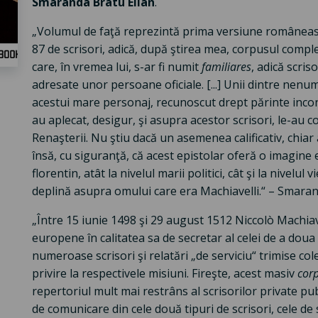
Smaranda Bratu Elian
.
„Volumul de faţă reprezintă prima versiune românească
87 de scrisori, adică, după ştirea mea, corpusul complet
care, în vremea lui, s-ar fi numit
familiares
, adică scris
adresate unor persoane oficiale. [...] Unii dintre nenum
acestui mare personaj, recunoscut drept părinte inconte
au aplecat, desigur, şi asupra acestor scrisori, le-au c
Renaşterii. Nu ştiu dacă un asemenea calificativ, chiar a
însă, cu siguranţă, că acest epistolar oferă o imagine 
florentin, atât la nivelul marii politici, cât şi la nivelul 
deplină asupra omului care era Machiavelli.“ – Smaran
„Între 15 iunie 1498 şi 29 august 1512 Niccolò Machiave
europene în calitatea sa de secretar al celei de a doua c
numeroase scrisori şi relatări „de serviciu“ trimise col
privire la respectivele misiuni. Fireşte, acest masiv
cor
repertoriul mult mai restrâns al scrisorilor private pub
de comunicare din cele două tipuri de scrisori, cele de s