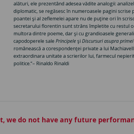
alături, ele prezentând adesea vădite analogii: analizel
diplomatic, se regăsesc în numeroasele pagini scrise prie
poantei şi al zeflemelei apare nu de puţine ori în scrisori
secretarului florentin sunt strâns împletite cu restul op
multora dintre poeme, dar şi cu grandioasele generaliz
capodoperele sale
Principele
şi
Discursuri asupra primei 
românească a corespondenţei private a lui Machiavelli
extraordinara unitate a scrierilor lui, farmecul nepieri
politice.“– Rinaldo Rinaldi
t, we do not have any future performan