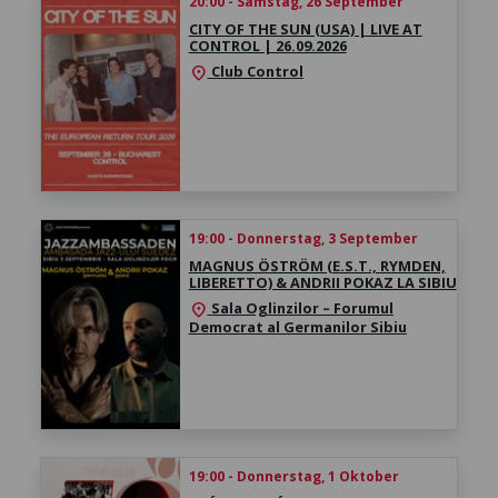
20:00 - Samstag, 26 September
CITY OF THE SUN (USA) | LIVE AT
CONTROL | 26.09.2026
Club Control
location_on
19:00 - Donnerstag, 3 September
MAGNUS ÖSTRÖM (E.S.T., RYMDEN,
LIBERETTO) & ANDRII POKAZ LA SIBIU
Sala Oglinzilor – Forumul
location_on
Democrat al Germanilor Sibiu
19:00 - Donnerstag, 1 Oktober