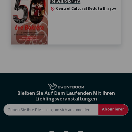
50 ÉVE BOKRÉTA
Centrul Cultural Reduta Brașov
location_on
Bleiben Sie Auf Dem Laufenden Mit Ihren
Lieblingsveranstaltungen
Abonnieren