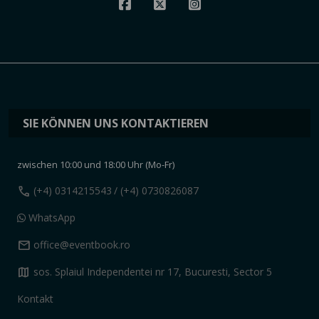
SIE KÖNNEN UNS KONTAKTIEREN
zwischen 10:00 und 18:00 Uhr (Mo-Fr)
call
(+4) 0314215543
/ (+4) 0730826087
WhatsApp
mail
office@eventbook.ro
map
sos. Splaiul Independentei nr 17, Bucuresti, Sector 5
Kontakt