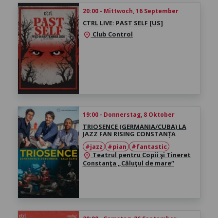
20:00 - Mittwoch, 16 September
CTRL LIVE: PAST SELF [US]
Club Control
location_on
19:00 - Donnerstag, 8 Oktober
TRIOSENCE (GERMANIA/CUBA) LA
JAZZ FAN RISING CONSTANȚA
#jazz
#pian
#fantastic
Teatrul pentru Copii şi Tineret
location_on
Constanţa „Căluţul de mare“