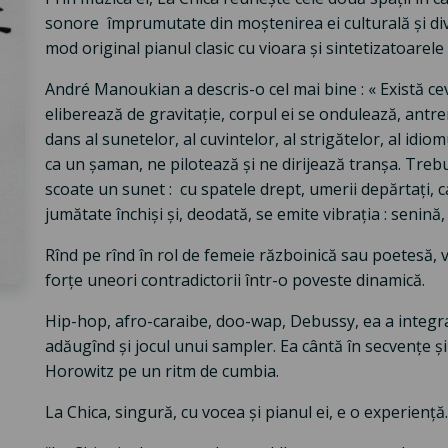
sonore împrumutate din moștenirea ei culturală și d
mod original pianul clasic cu vioara și sintetizatoarele
André Manoukian a descris-o cel mai bine : « Există ceva
eliberează de gravitație, corpul ei se ondulează, antr
dans al sunetelor, al cuvintelor, al strigătelor, al idiom
ca un șaman, ne pilotează și ne dirijează tranșa. Trebu
scoate un sunet : cu spatele drept, umerii depărtați, ca
jumătate închiși și, deodată, se emite vibrația : senină, 
Rînd pe rînd în rol de femeie războinică sau poetesă, 
forțe uneori contradictorii într-o poveste dinamică.
Hip-hop, afro-caraibe, doo-wap, Debussy, ea a integrat
adăugînd și jocul unui sampler. Ea cântă în secvențe ș
Horowitz pe un ritm de cumbia.
La Chica, singură, cu vocea și pianul ei, e o experiență