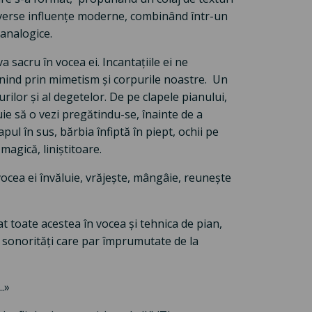
iverse influențe moderne, combinând într-un
 analogice.
 sacru în vocea ei. Incantațiile ei ne
enind prin mimetism și corpurile noastre. Un
urilor și al degetelor. De pe clapele pianului,
ie să o vezi pregătindu-se, înainte de a
pul în sus, bărbia înfiptă în piept, ochii pe
magică, liniștitoare.
vocea ei învăluie, vrăjește, mângâie, reunește
 toate acestea în vocea și tehnica de pian,
i sonorități care par împrumutate de la
...»