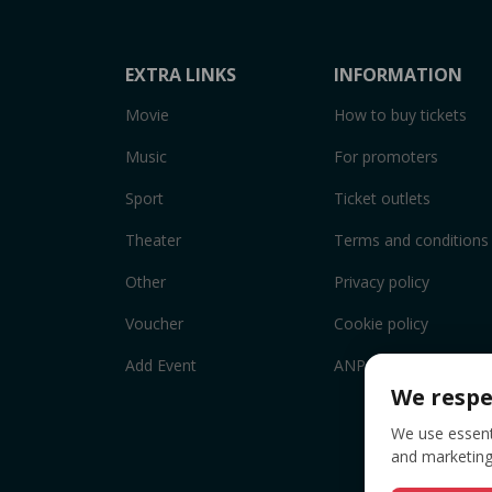
EXTRA LINKS
INFORMATION
Movie
How to buy tickets
Music
For promoters
Sport
Ticket outlets
Theater
Terms and conditions
Other
Privacy policy
Voucher
Cookie policy
Add Event
ANPC
We respe
We use essenti
and marketing