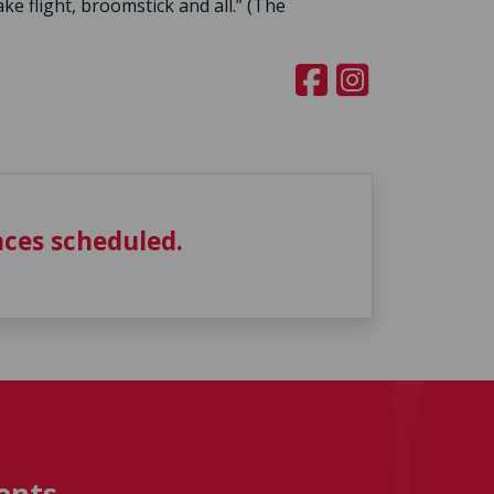
ke flight, broomstick and all.” (The
ces scheduled.
ents