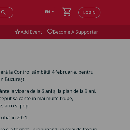
shopping_cart
search
EN
LOGIN
star
favorite
Add Event
Become A Supporter
ieră la Control sâmbătă 4 februarie, pentru
in București.
e la vioara de la 6 ani și la pian de la 9 ani.
nceput să cânte în mai multe trupe,
, afro și pop.
oba’ în 2021.
care s-a format, propunând un colaj de texturi