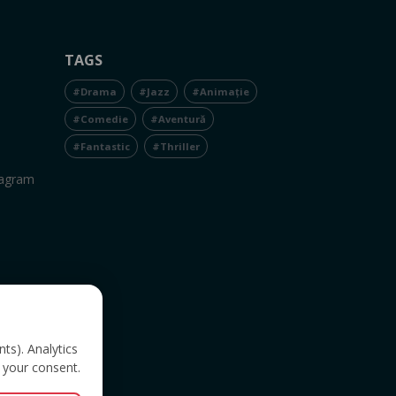
TAGS
#Drama
#Jazz
#Animație
#Comedie
#Aventură
#Fantastic
#Thriller
tagram
nts). Analytics
 your consent.