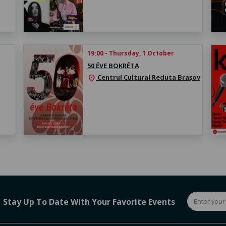
19:00 - Thursday, 1 October
50 ÉVE BOKRÉTA
Centrul Cultural Reduta Brașov
location_on
Stay Up To Date With Your Favorite Events