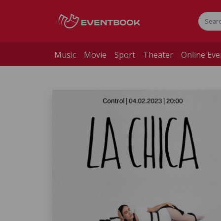
Music
Movie
Sport
Theater
Online Eve