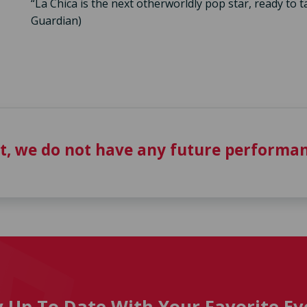
“La Chica is the next otherworldly pop star, ready to ta
Guardian)
t, we do not have any future performan
y Up To Date With Your Favorite Ev