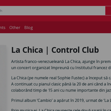
nts
Other
Blog
La Chica | Control Club
Artista franco-venezueleană La Chica, ajunge în prem
un concert organizat împreună cu Institutul francez d
La Chica (pe numele real Sophie Fustec) a început să cânt
A continuat cu pianul clasic până la 20 de ani când a î
colaborând timp de 15 ani cu nume importante din jazz
Primul album ‘Cambio’ a apărut în 2019, urmat de ‘La L
Prin muzica ei, La Chica reunește cele două spații în 