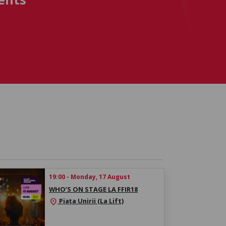
19:00 - Monday, 17 August
WHO’S ON STAGE LA FFIR18
Piața Unirii (La Lift)
location_on