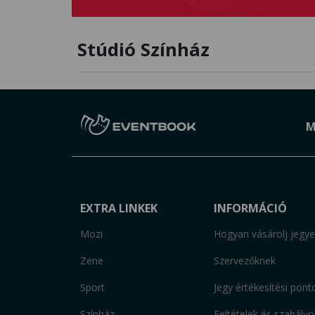
Stúdió Színház
M
EXTRA LINKEK
INFORMÁCIÓ
Mozi
Hogyan vásárolj jegye
Zene
Szervezőknek
Sport
Jegy értékesítési pont
Színház
Feltételek és szabályo