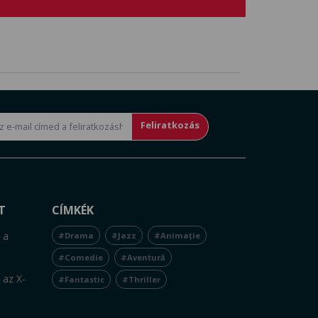
Feliratkozás
T
CÍMKÉK
 a
#Drama
#Jazz
#Animație
#Comedie
#Aventură
 az X-
#Fantastic
#Thriller