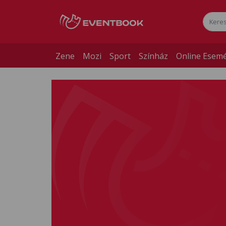
Zene
Mozi
Sport
Színház
Online Esem