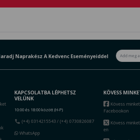
aradj Naprakész A Kedvenc Eseményeiddel
KAPCSOLATBA LÉPHETSZ
KÖVESS MINKE
VELÜNK
ket
Kövess minket
10:00 és 18:00 között (H-P)
Facebookon
call
(+4) 0314215543
/ (+4) 0730826087
Kövess minket
ok
en
WhatsApp
k