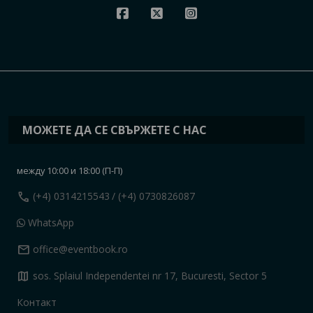
МОЖЕТЕ ДА СЕ СВЪРЖЕТЕ С НАС
между 10:00 и 18:00 (П-П)
call
(+4) 0314215543
/ (+4) 0730826087
WhatsApp
mail
office@eventbook.ro
map
sos. Splaiul Independentei nr 17, Bucuresti, Sector 5
Контакт