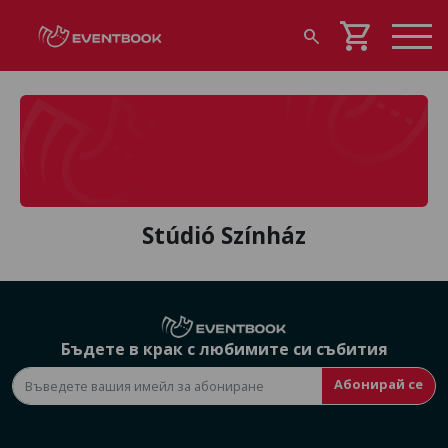
shopping_cart
search
Stúdió Színház
Бъдете в крак с любимите си събития
Абонирай се