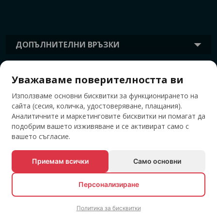
ДОПЪЛНИТЕЛНИ ВРЪЗКИ
Уважаваме поверителността ви
ИНФОРМАЦИЯ
Използваме основни бисквитки за функционирането на
сайта (сесия, количка, удостоверяване, плащания).
ТАГОВЕ
Аналитичните и маркетинговите бисквитки ни помагат да
подобрим вашето изживяване и се активират само с
вашето съгласие.
Приемам всички
Само основни
Персонализиране
Политика за бисквитки
© Всички права запазени EVENTBOOK SRL.