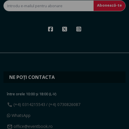
Abonează-te
NE POȚI CONTACTA
între orele 10:00 și 18:00 (L-V)
call
(+4) 0314215543
/ (+4) 0730826087
WhatsApp
mail
office@eventbook.ro