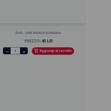
DVD - ONE WORLD ROMANIA
PREZZO:
45 LEI
Number of tickets
shopping_cart
Aggiungi al carrello
remove
add