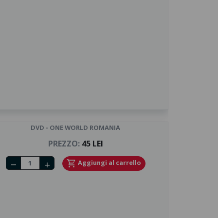
DVD - ONE WORLD ROMANIA
PREZZO:
45 LEI
Number of tickets
shopping_cart
Aggiungi al carrello
remove
add