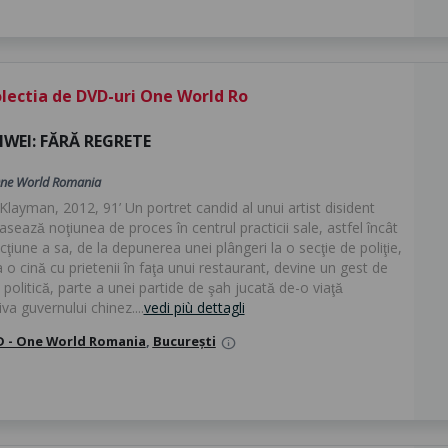
lectia de DVD-uri One World Ro
IWEI: FĂRĂ REGRETE
ne World Romania
Klayman, 2012, 91’ Un portret candid al unui artist disident
asează noţiunea de proces în centrul practicii sale, astfel încât
cţiune a sa, de la depunerea unei plângeri la o secţie de poliţie,
a o cină cu prietenii în faţa unui restaurant, devine un gest de
 politică, parte a unei partide de şah jucată de-o viaţă
va guvernului chinez....
vedi più dettagli
 - One World Romania
,
București
info