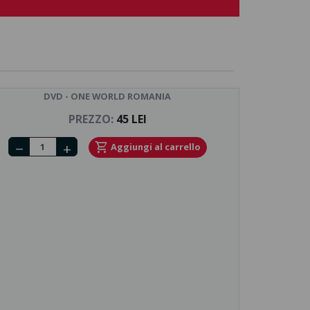
DVD - ONE WORLD ROMANIA
PREZZO:
45 LEI
Number of tickets
shopping_cart
Aggiungi al carrello
remove
add