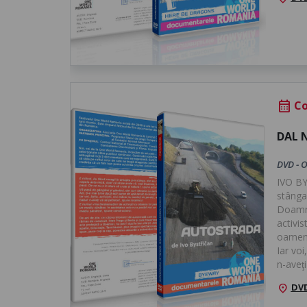
Co
calendar_month
DAL 
DVD - O
IVO BYS
stânga,
Doamne,
activis
oamenii
Iar voi,
n-aveţ
DVD
location_on