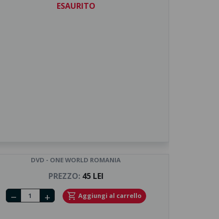
ESAURITO
DVD - ONE WORLD ROMANIA
PREZZO:
45 LEI
Number of tickets
shopping_cart
Aggiungi al carrello
remove
add