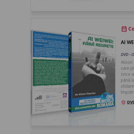
Co
calendar_month
AI WE
DVD - O
Alison 
care pl
orice a
până l
sfidare
împotri
DVD
location_on