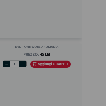
DVD - ONE WORLD ROMANIA
PREZZO:
45 LEI
Number of tickets
shopping_cart
Aggiungi al carrello
remove
add