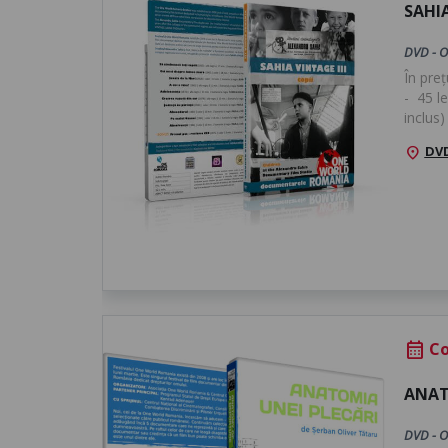
SAHIA
DVD - O
În pre
- 45 
inclu
DVD
location_on
Co
calendar_month
ANAT
DVD - O