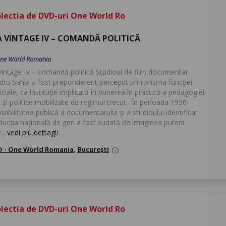
lectia de DVD-uri One World Ro
A VINTAGE IV – COMANDĂ POLITICĂ
ne World Romania
Vintage IV – comandă politică Studioul de film documentar
dru Sahia a fost preponderent perceput prin prisma funcţiei
iciale, ca instituţie implicată în punerea în practică a pedagogiei
 şi politice mobilizate de regimul trecut. În perioada 1950-
izibilitatea publică a documentarului şi a studioului identificat
ducţia naţională de gen a fost sudată de imaginea puterii
...
vedi più dettagli
 - One World Romania
,
București
info
lectia de DVD-uri One World Ro