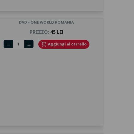
DVD - ONE WORLD ROMANIA
PREZZO:
45 LEI
Number of tickets
shopping_cart
Aggiungi al carrello
remove
add