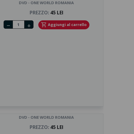
DVD - ONE WORLD ROMANIA
PREZZO:
45 LEI
Number of tickets
shopping_cart
Aggiungi al carrello
remove
add
DVD - ONE WORLD ROMANIA
PREZZO:
45 LEI