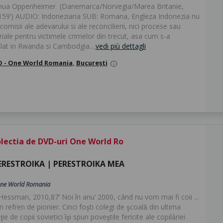
hua Oppenheimer (Danemarca/Norvegia/Marea Britanie,
159’) AUDIO: Indoneziana SUB: Romana, Engleza Indonezia nu
comisii ale adevarului si ale reconcilierii, nici procese sau
ale pentru victimele crimelor din trecut, asa cum s-a
lat in Rwanda si Cambodgia....
vedi più dettagli
 - One World Romania
,
București
info
lectia de DVD-uri One World Ro
ERESTROIKA | PERESTROIKA MEA
ne World Romania
Hessman, 2010,87’ Noi în anu’ 2000, când nu vom mai fi coii ...
 refren de pionier. Cinci foşti colegi de şcoală din ultima
ie de copii sovietici îşi spun poveştile fericite ale copilăriei