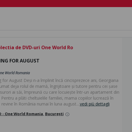
lectia de DVD-uri One World Ro
ING FOR AUGUST
ne World Romania
g for August Deși n-a împlinit încă cincisprezece ani, Georgiana
umat deja rolul de mamă, îngrijitoare și tutore pentru cei șase
i surori ai săi, împreună cu care locuiește într-un apartament din
Pentru a plăti cheltuielile familiei, mama copiilor lucrează în
și revine în România numai în luna august....
vedi più dettagli
 - One World Romania
,
București
info