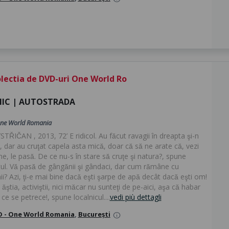
lectia de DVD-uri One World Ro
NIC | AUTOSTRADA
ne World Romania
TŘIČAN , 2013, 72’ E ridicol. Au făcut ravagii în dreapta şi-n
 dar au cruţat capela asta mică, doar că să ne arate că, vezi
 le pasă. De ce nu-s în stare să cruţe şi natura?, spune
tul. Vă pasă de gângănii şi gândaci, dar cum rămâne cu
? Azi, ţi-e mai bine dacă eşti şarpe de apă decât dacă eşti om!
 ăştia, activiştii, nici măcar nu sunteţi de pe-aici, aşa că habar
i ce se petrece!, spune localnicul....
vedi più dettagli
 - One World Romania
,
București
info