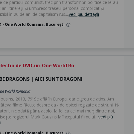
e de partidul comunist, trec prin transformări politice ce le-au
anii tinereții şi urmăresc traseul personal complicat şi
zibil în 20 de ani de capitalism rus....
vedi più dettagli
 - One World Romania
,
București
info
lectia de DVD-uri One World Ro
 BE DRAGONS | AICI SUNT DRAGONI
ne World Romania
usins, 2013, 79’ Se află în Europa, dar e greu de atins. Am
câteva filme făcute despre ea - de obicei regizate de străini. N-
atorit niciodată până acolo, la fel ca cei mai mulţi dintre noi,
iseşte regizorul Mark Cousins la începutul filmului....
vedi più
i
 - One World Romania
,
București
info