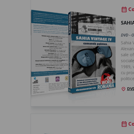
Co
calendar_month
SAHI
DVD - O
Sahia 
Alexan
sale of
sociale
1989, v
cu pro
politice.
DVD
location_on
Co
calendar_month