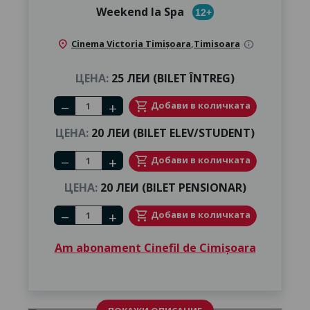
Weekend la Spa
12+
location_on
Cinema Victoria Timișoara
,
Timisoara
info
ЦЕНА:
25 ЛЕИ (BILET ÎNTREG)
Number of tickets
shopping_cart
Добави в количката
remove
add
ЦЕНА:
20 ЛЕИ (BILET ELEV/STUDENT)
Number of tickets
shopping_cart
Добави в количката
remove
add
ЦЕНА:
20 ЛЕИ (BILET PENSIONAR)
Number of tickets
shopping_cart
Добави в количката
remove
add
Am abonament Cinefil de Cimișoara