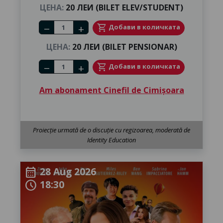
ЦЕНА:
20 ЛЕИ (BILET ELEV/STUDENT)
Number of tickets
shopping_cart
Добави в количката
remove
add
ЦЕНА:
20 ЛЕИ (BILET PENSIONAR)
Number of tickets
shopping_cart
Добави в количката
remove
add
Am abonament Cinefil de Cimișoara
Proiecție urmată de o discuție cu regizoarea, moderată de
Identity Education
28 Aug 2026
calendar_month
18:30
schedule