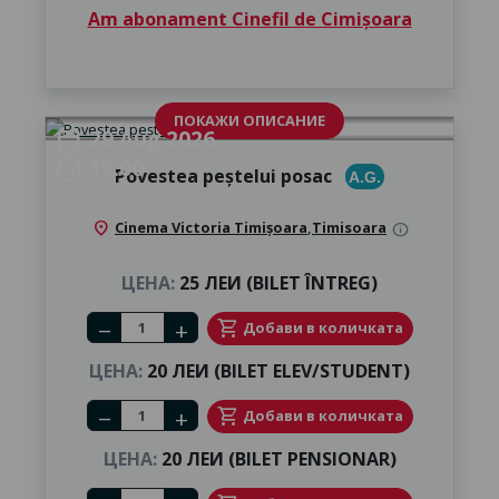
Am abonament Cinefil de Cimișoara
ПОКАЖИ ОПИСАНИЕ
29 Aug 2026
calendar_month
15:00
schedule
Povestea peștelui posac
A.G.
location_on
Cinema Victoria Timișoara
,
Timisoara
info
ЦЕНА:
25 ЛЕИ (BILET ÎNTREG)
Number of tickets
shopping_cart
Добави в количката
remove
add
ЦЕНА:
20 ЛЕИ (BILET ELEV/STUDENT)
Number of tickets
shopping_cart
Добави в количката
remove
add
ЦЕНА:
20 ЛЕИ (BILET PENSIONAR)
Number of tickets