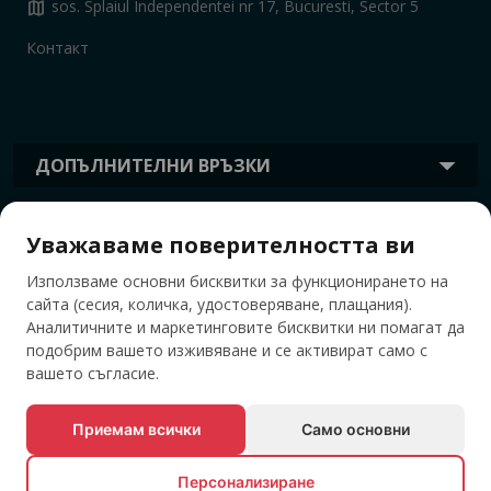
map
sos. Splaiul Independentei nr 17, Bucuresti, Sector 5
Контакт
ДОПЪЛНИТЕЛНИ ВРЪЗКИ
Уважаваме поверителността ви
ИНФОРМАЦИЯ
Използваме основни бисквитки за функционирането на
сайта (сесия, количка, удостоверяване, плащания).
ТАГОВЕ
Аналитичните и маркетинговите бисквитки ни помагат да
подобрим вашето изживяване и се активират само с
вашето съгласие.
Приемам всички
Само основни
Персонализиране