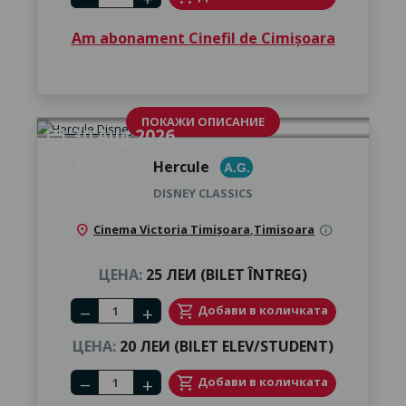
Am abonament Cinefil de Cimișoara
ПОКАЖИ ОПИСАНИЕ
30 Aug 2026
calendar_month
17:00
schedule
Hercule
A.G.
DISNEY CLASSICS
location_on
Cinema Victoria Timișoara
,
Timisoara
info
ЦЕНА:
25 ЛЕИ (BILET ÎNTREG)
Number of tickets
shopping_cart
Добави в количката
remove
add
ЦЕНА:
20 ЛЕИ (BILET ELEV/STUDENT)
Number of tickets
shopping_cart
Добави в количката
remove
add