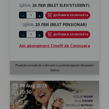
ЦЕНА:
20 ЛЕИ (BILET ELEV/STUDENT)
Number of tickets
shopping_cart
Добави в количката
remove
add
ЦЕНА:
20 ЛЕИ (BILET PENSIONAR)
Number of tickets
shopping_cart
Добави в количката
remove
add
Am abonament Cinefil de Cimișoara
Proiecție urmată de o discuție cu psihoterapeuta Alexandra
Stancu
29 Aug 2026
calendar_month
20:30
schedule