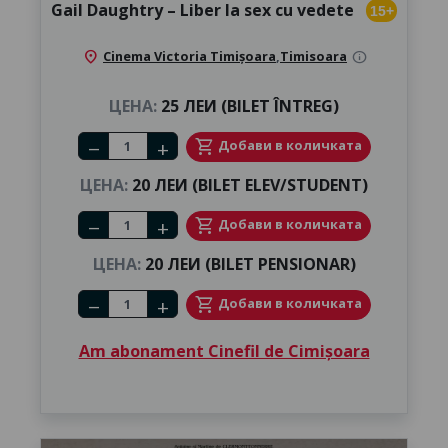
Gail Daughtry – Liber la sex cu vedete
15+
location_on
Cinema Victoria Timișoara
,
Timisoara
info
ЦЕНА:
25 ЛЕИ (BILET ÎNTREG)
Number of tickets
shopping_cart
Добави в количката
remove
add
ЦЕНА:
20 ЛЕИ (BILET ELEV/STUDENT)
Number of tickets
shopping_cart
Добави в количката
remove
add
ЦЕНА:
20 ЛЕИ (BILET PENSIONAR)
Number of tickets
shopping_cart
Добави в количката
remove
add
Am abonament Cinefil de Cimișoara