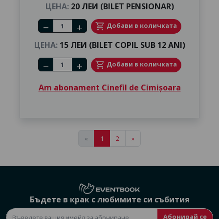
ЦЕНА:
20 ЛЕИ (BILET PENSIONAR)
Number of tickets
shopping_cart
Добави в количката
remove
add
ЦЕНА:
15 ЛЕИ (BILET COPIL SUB 12 ANI)
Number of tickets
shopping_cart
Добави в количката
remove
add
Am abonament Cinefil de Cimișoara
«
1
2
»
Бъдете в крак с любимите си събития
Абонирай се