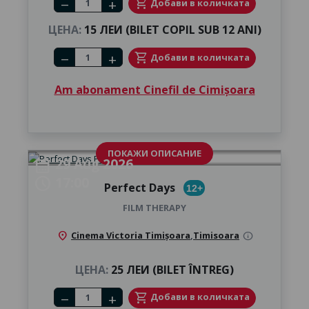
shopping_cart
Добави в количката
remove
add
ЦЕНА:
15 ЛЕИ (BILET COPIL SUB 12 ANI)
Number of tickets
shopping_cart
Добави в количката
remove
add
Am abonament Cinefil de Cimișoara
ПОКАЖИ ОПИСАНИЕ
29 Aug 2026
calendar_month
17:00
schedule
Perfect Days
12+
FILM THERAPY
location_on
Cinema Victoria Timișoara
,
Timisoara
info
ЦЕНА:
25 ЛЕИ (BILET ÎNTREG)
Number of tickets
shopping_cart
Добави в количката
remove
add