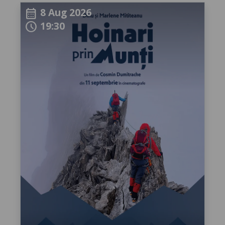
8 Aug 2026
calendar_month
19:30
schedule