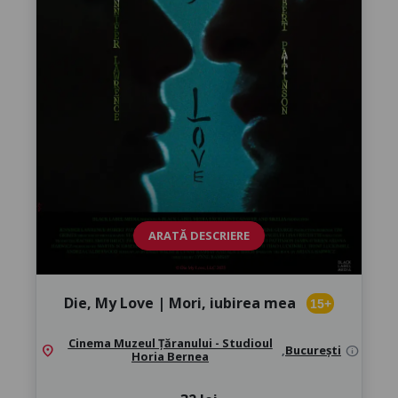
ARATĂ DESCRIERE
Die, My Love | Mori, iubirea mea
15+
Cinema Muzeul Țăranului - Studioul
location_on
,
București
info
Horia Bernea