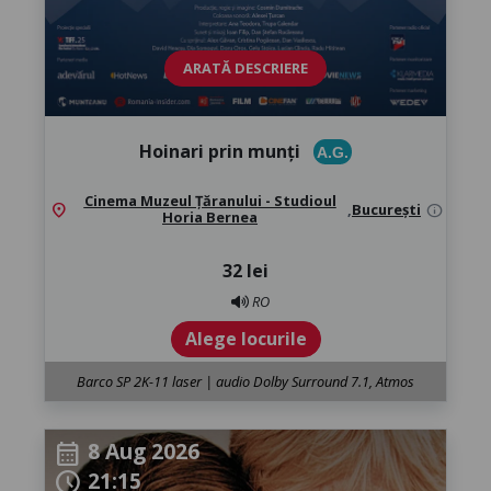
ARATĂ DESCRIERE
Hoinari prin munți
A.G.
Cinema Muzeul Țăranului - Studioul
location_on
,
București
info
Horia Bernea
32 lei
RO
Alege locurile
Barco SP 2K-11 laser | audio Dolby Surround 7.1, Atmos
8 Aug 2026
calendar_month
21:15
schedule