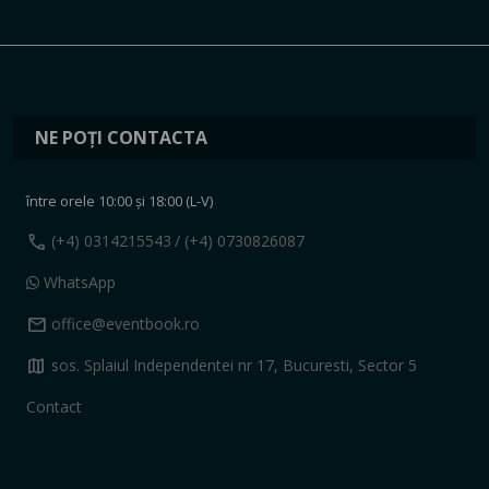
NE POȚI CONTACTA
între orele 10:00 și 18:00 (L-V)
call
(+4) 0314215543
/ (+4) 0730826087
WhatsApp
mail
office@eventbook.ro
map
sos. Splaiul Independentei nr 17, Bucuresti, Sector 5
Contact