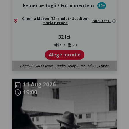
Femei pe fugă / Futni mentem
12+
Cinema Muzeul Țăranului - Studioul
location_on
,
București
info
Horia Bernea
32 lei
HU
RO
Alege locurile
Barco SP 2K-11 laser | audio Dolby Surround 7.1, Atmos
11 Aug 2026
calendar_month
19:00
schedule