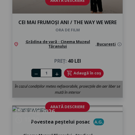
ARATĂ DESCRIERE
CEI MAI FRUMOȘI ANI / THE WAY WE WERE
ORA DE FILM
Grădina de vară - Cinema Muzeul
location_on
,
București
info
Țăranului
PREȚ:
40 LEI
Number of tickets
shopping_cart
Adaugă în coș
remove
add
În cazul condițiilor meteo nefavorabile, proiecțiile din aer liber se
mută în interior
ARATĂ DESCRIERE
9 Aug 2026
calendar_month
15:30
schedule
Povestea peștelui posac
A.G.