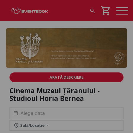
shopping_cart
search
ARATĂ DESCRIERE
Cinema Muzeul Țăranului -
Studioul Horia Bernea
location_on
Sală/Locație