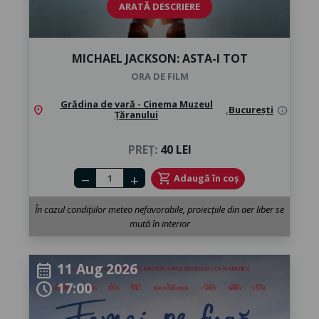
ARATĂ DESCRIERE
MICHAEL JACKSON: ASTA-I TOT
ORA DE FILM
Grădina de vară - Cinema Muzeul
location_on
,
București
info
Țăranului
PREȚ:
40 LEI
Number of tickets
shopping_cart
Adaugă în coș
remove
add
În cazul condițiilor meteo nefavorabile, proiecțiile din aer liber se
mută în interior
11 Aug 2026
calendar_month
17:00
schedule