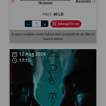
location_on
,
București
info
Țăranului
PREȚ:
40 LEI
Number of tickets
shopping_cart
Adaugă în coș
remove
add
În cazul condițiilor meteo nefavorabile, proiecțiile din aer liber se
mută în interior
12 Aug 2026
calendar_month
17:15
schedule