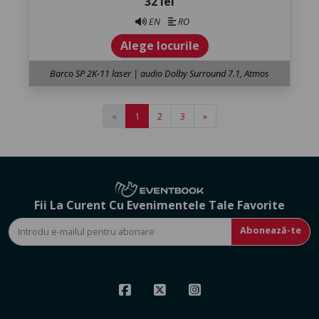
32 lei
EN
RO
Alege locurile
Barco SP 2K-11 laser | audio Dolby Surround 7.1, Atmos
«
1
2
3
»
Fii La Curent Cu Evenimentele Tale Favorite
Abonează-te