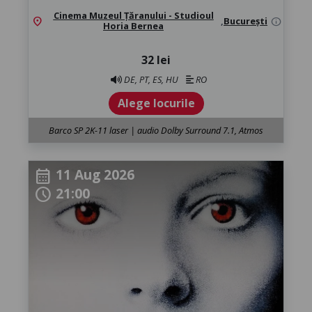
Cinema Muzeul Țăranului - Studioul
location_on
,
București
info
Horia Bernea
32 lei
DE, PT, ES, HU
RO
Alege locurile
Barco SP 2K-11 laser | audio Dolby Surround 7.1, Atmos
11 Aug 2026
calendar_month
21:00
schedule