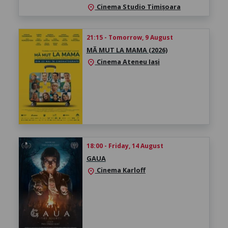
Cinema Studio Timișoara
location_on
21:15 - Tomorrow, 9 August
MĂ MUT LA MAMA (2026)
Cinema Ateneu Iași
location_on
18:00 - Friday, 14 August
GAUA
Cinema Karloff
location_on