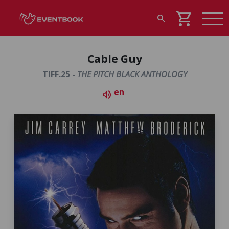
shopping_cart
search
Cable Guy
TIFF.25 -
THE PITCH BLACK ANTHOLOGY
en
volume_up