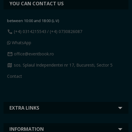
YOU CAN CONTACT US
between 10:00 and 18:00 (L-V)
call
(+4) 0314215543
/ (+4) 0730826087
WhatsApp
mail
office@eventbook.ro
map
sos. Splaiul Independentei nr 17, Bucuresti, Sector 5
Contact
EXTRA LINKS
INFORMATION