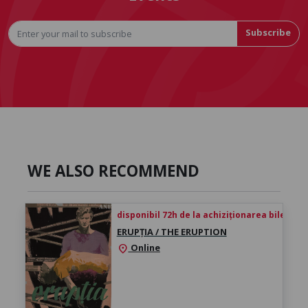
Subscribe
WE ALSO RECOMMEND
disponibil 72h de la achiziționarea biletului
ERUPȚIA / THE ERUPTION
Online
location_on