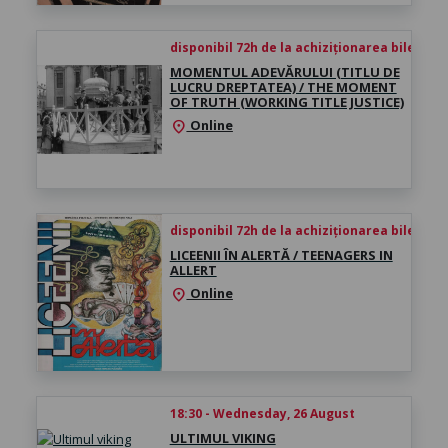
disponibil 72h de la achiziționarea biletului
MOMENTUL ADEVĂRULUI (TITLU DE
LUCRU DREPTATEA) / THE MOMENT
OF TRUTH (WORKING TITLE JUSTICE)
Online
location_on
disponibil 72h de la achiziționarea biletului
LICEENII ÎN ALERTĂ / TEENAGERS IN
ALLERT
Online
location_on
18:30 - Wednesday, 26 August
ULTIMUL VIKING