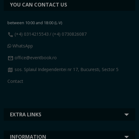
YOU CAN CONTACT US
between 10:00 and 18:00 (L-V)
call
(+4) 0314215543
/ (+4) 0730826087
WhatsApp
mail
office@eventbook.ro
map
sos. Splaiul Independentei nr 17, Bucuresti, Sector 5
Contact
EXTRA LINKS
INFORMATION