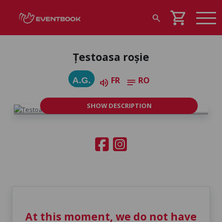
shopping_cart
search
Țestoasa roșie
FR
RO
A.G.
volume_up
notes
SHOW DESCRIPTION
At this moment, we do not have