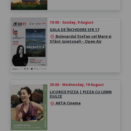
19:00 - Sunday, 9 August
GALA DE ÎNCHIDERE SFR 17
Bulevardul Ștefan cel Mare și
location_on
Sfânt (pietonal) – Open Air
20:00 - Wednesday, 19 August
LICORICE PIZZA | PIZZA CU LEMN
DULCE
ARTA Cinema
location_on