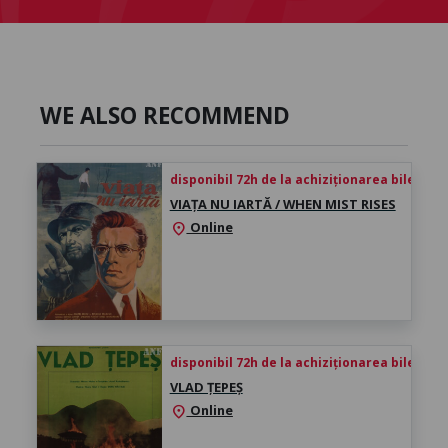
WE ALSO RECOMMEND
disponibil 72h de la achiziționarea biletului
VIAȚA NU IARTĂ / WHEN MIST RISES
Online
location_on
disponibil 72h de la achiziționarea biletului
VLAD ȚEPEȘ
Online
location_on