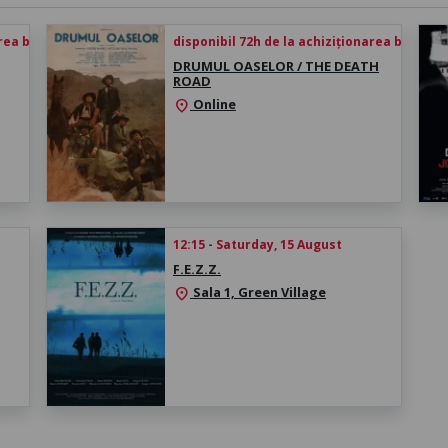
rea biletului
disponibil 72h de la achiziționarea biletului
DRUMUL OASELOR / THE DEATH
ROAD
Online
location_on
12:15 - Saturday, 15 August
F.E.Z.Z.
Sala 1, Green Village
location_on