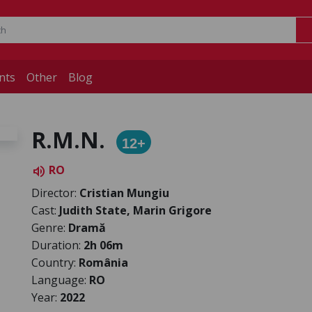
nts
Other
Blog
R.M.N.
12+
RO
volume_up
Director:
Cristian Mungiu
Cast:
Judith State, Marin Grigore
Genre:
Dramă
Duration:
2h 06m
Country:
România
Language:
RO
Year:
2022