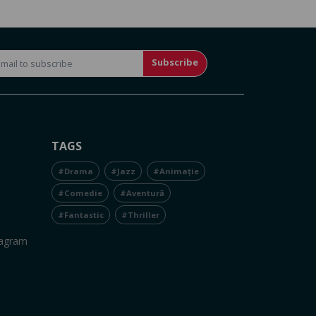
Subscribe
TAGS
#Drama
#Jazz
#Animație
#Comedie
#Aventură
#Fantastic
#Thriller
tagram