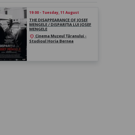
19:00 - Tuesday, 11 August
THE DISAPPEARANCE OF JOSEF
MENGELE / DISPARIȚIA LUI JOSEF
MENGELE
Cinema Muzeul Țăranului -
location_on
Studioul Horia Bernea