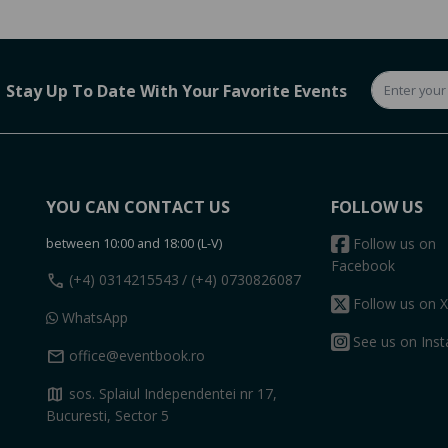
Stay Up To Date With Your Favorite Events
YOU CAN CONTACT US
FOLLOW US
between 10:00 and 18:00 (L-V)
Follow us on
Facebook
call
(+4) 0314215543
/ (+4) 0730826087
Follow us on X
WhatsApp
See us on Ins
mail
office@eventbook.ro
map
sos. Splaiul Independentei nr 17,
Bucuresti, Sector 5