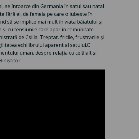
i, se întoarce din Germania în satul său natal
te fără el, de femeia pe care o iubește în
ând să se implice mai mult în viața băiatului și
ă și cu tensiunile care apar în comunitate
rată de Csilla. Treptat, fricile, frustrările și
ilitatea echilibrului aparent al satului.O
tului uman, despre relația cu celălalt și
iniștitor.