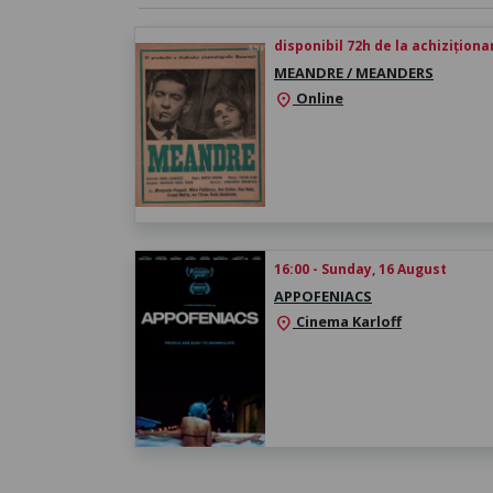
disponibil 72h de la achiziționa
MEANDRE / MEANDERS
Online
location_on
16:00 - Sunday, 16 August
APPOFENIACS
Cinema Karloff
location_on