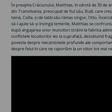
În preajma Crăciunului, Matthias, în vârstă de 30 de an
din Transilvania, preocupat de fiul său, Rudi, care creș
taină, Csilla, și de tatăl său rămas singur, Otto. Încerc
să-l ajute să-și învingă temerile, Matthias se confrunt
după angajarea unor muncitori străini la fabrica administ
conflictele locuitorilor ies la suprafață, dezvăluind frag
poveste despre mecanismele profunde ale comportamen
despre felul în care ne raportăm la un viitor tot mai nel