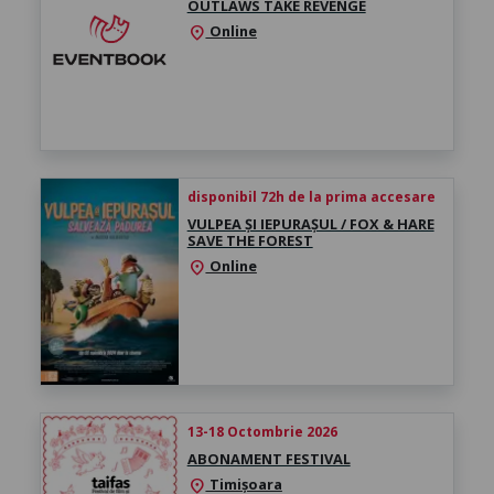
OUTLAWS TAKE REVENGE
Online
location_on
disponibil 72h de la prima accesare
VULPEA ȘI IEPURAȘUL / FOX & HARE
SAVE THE FOREST
Online
location_on
13-18 Octombrie 2026
ABONAMENT FESTIVAL
Timișoara
location_on