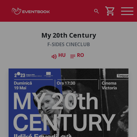
shopping_cart
search
My 20th Century
F-SIDES CINECLUB
HU
RO
volume_up
notes