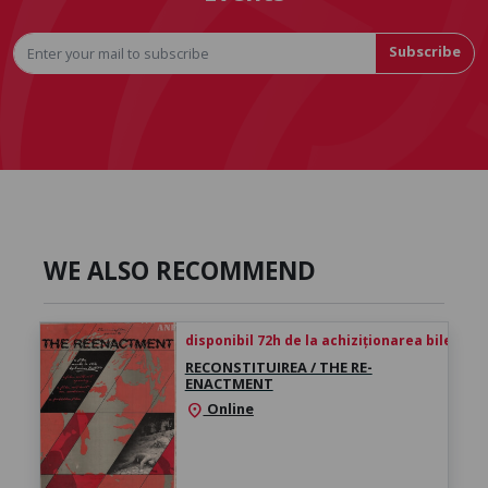
Subscribe
WE ALSO RECOMMEND
disponibil 72h de la achiziționarea biletului
RECONSTITUIREA / THE RE-
ENACTMENT
Online
location_on