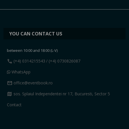
YOU CAN CONTACT US
between 10:00 and 18:00 (L-V)
call
(+4) 0314215543
/ (+4) 0730826087
WhatsApp
mail
office@eventbook.ro
map
sos. Splaiul Independentei nr 17, Bucuresti, Sector 5
Contact