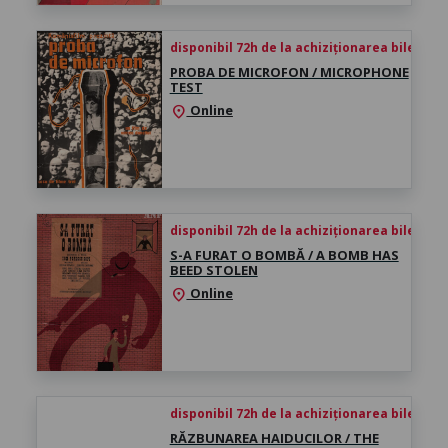
disponibil 72h de la achiziționarea biletului
PROBA DE MICROFON / MICROPHONE
TEST
Online
location_on
disponibil 72h de la achiziționarea biletului
S-A FURAT O BOMBĂ / A BOMB HAS
BEED STOLEN
Online
location_on
disponibil 72h de la achiziționarea biletului
RĂZBUNAREA HAIDUCILOR / THE