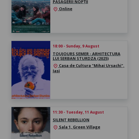
PASAGERII NOPȚII
Online
location_on
18:00 - Sunday, 9 August
TOUJOURS SEMER - ARHITECTURA
LUI ȘERBAN STURDZA (2025)
Casa de Cultura "Mihai Ursachi",
location_on
Iasi
11:30 - Tuesday, 11 August
SILENT REBELLION
Sala 1, Green Village
location_on