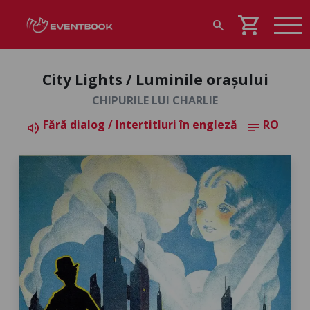
shopping_cart
search
City Lights / Luminile orașului
CHIPURILE LUI CHARLIE
Fără dialog / Intertitluri în engleză
RO
volume_up
notes