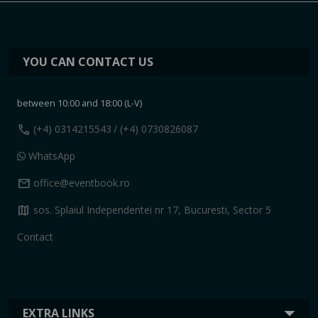
YOU CAN CONTACT US
between 10:00 and 18:00 (L-V)
call
(+4) 0314215543
/ (+4) 0730826087
WhatsApp
mail
office@eventbook.ro
map
sos. Splaiul Independentei nr 17, Bucuresti, Sector 5
Contact
EXTRA LINKS