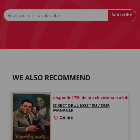
Subscribe
WE ALSO RECOMMEND
disponibil 72h de la achiziționarea biletului
DIRECTORUL NOSTRU / OUR
MANAGER
Online
location_on