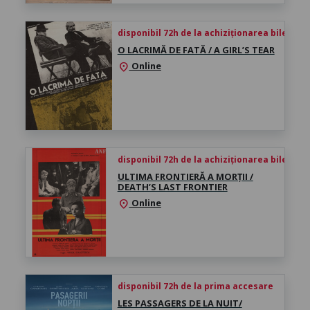
disponibil 72h de la achiziționarea biletului
O LACRIMĂ DE FATĂ / A GIRL’S TEAR
Online
location_on
disponibil 72h de la achiziționarea biletului
ULTIMA FRONTIERĂ A MORȚII /
DEATH’S LAST FRONTIER
Online
location_on
disponibil 72h de la prima accesare
LES PASSAGERS DE LA NUIT/