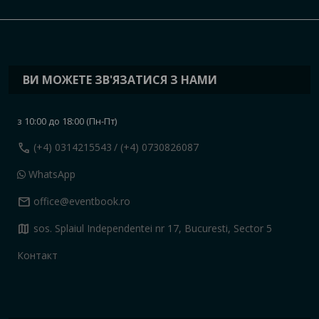
ВИ МОЖЕТЕ ЗВ'ЯЗАТИСЯ З НАМИ
з 10:00 до 18:00 (Пн-Пт)
call
(+4) 0314215543
/ (+4) 0730826087
WhatsApp
mail
office@eventbook.ro
map
sos. Splaiul Independentei nr 17, Bucuresti, Sector 5
Контакт