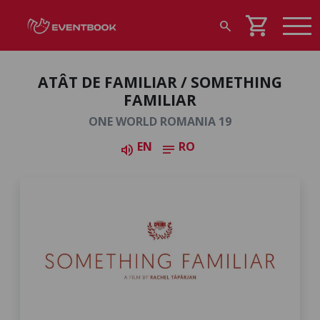
shopping_cart
search
ATÂT DE FAMILIAR / SOMETHING
FAMILIAR
ONE WORLD ROMANIA 19
EN
RO
volume_up
notes