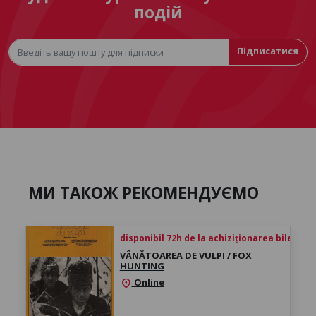
подій
Підписатися
МИ ТАКОЖ РЕКОМЕНДУЄМО
disponibil 72h de la achiziționarea biletului
VÂNĂTOAREA DE VULPI / FOX
HUNTING
Online
location_on