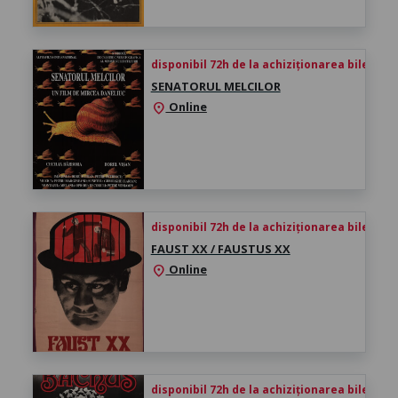
disponibil 72h de la achiziționarea biletului
SENATORUL MELCILOR
Online
location_on
disponibil 72h de la achiziționarea biletului
FAUST XX / FAUSTUS XX
Online
location_on
disponibil 72h de la achiziționarea biletului