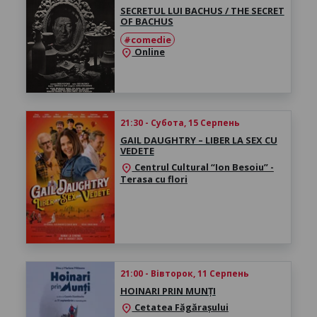
SECRETUL LUI BACHUS / THE SECRET
OF BACHUS
#comedie
Online
location_on
21:30 - Субота, 15 Серпень
GAIL DAUGHTRY – LIBER LA SEX CU
VEDETE
Centrul Cultural “Ion Besoiu” -
location_on
Terasa cu flori
21:00 - Вівторок, 11 Серпень
HOINARI PRIN MUNȚI
Cetatea Făgărașului
location_on