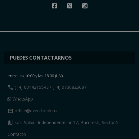
PUEDES CONTACTARNOS
entre las 10:00 y las 18:00 (L-V)
call
(+4) 0314215543
/ (+4) 0730826087
WhatsApp
mail
office@eventbook.ro
map
sos. Splaiul Independentei nr 17, Bucuresti, Sector 5
Contacto