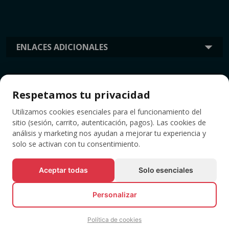
ENLACES ADICIONALES
INFORMACIÓN
Respetamos tu privacidad
Utilizamos cookies esenciales para el funcionamiento del
ETIQUETAS
sitio (sesión, carrito, autenticación, pagos). Las cookies de
análisis y marketing nos ayudan a mejorar tu experiencia y
solo se activan con tu consentimiento.
Aceptar todas
Solo esenciales
Personalizar
Política de cookies
© Todos los derechos reservados EVENTBOOK SRL.