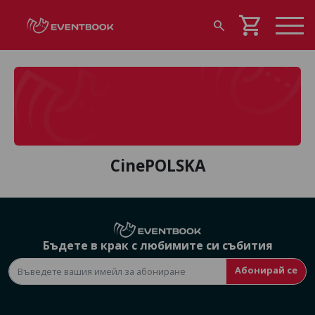
shopping_cart
search
CinePOLSKA
Бъдете в крак с любимите си събития
Абонирай се