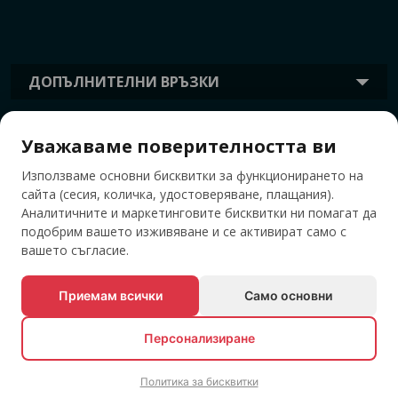
ДОПЪЛНИТЕЛНИ ВРЪЗКИ
Уважаваме поверителността ви
ИНФОРМАЦИЯ
Използваме основни бисквитки за функционирането на
сайта (сесия, количка, удостоверяване, плащания).
ТАГОВЕ
Аналитичните и маркетинговите бисквитки ни помагат да
подобрим вашето изживяване и се активират само с
вашето съгласие.
Приемам всички
Само основни
Персонализиране
Политика за бисквитки
© Всички права запазени EVENTBOOK SRL.