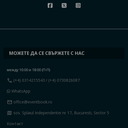
МОЖЕТЕ ДА СЕ СВЪРЖЕТЕ С НАС
между 10:00 и 18:00 (П-П)
call
(+4) 0314215543
/ (+4) 0730826087
WhatsApp
mail
office@eventbook.ro
map
sos. Splaiul Independentei nr 17, Bucuresti, Sector 5
Контакт