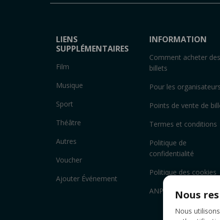
LIENS
INFORMATION
SUPPLÉMENTAIRES
Comment acheter de
Film
billets
Musique
Pour les organisateur
Sport
Points de vente de bill
Théâtre
Termes et conditions
Autres
Politique de
confidentialité
Voucher
Politique des cookies
Ajouter Événement
ANPC
Nous res
Nous utilisons