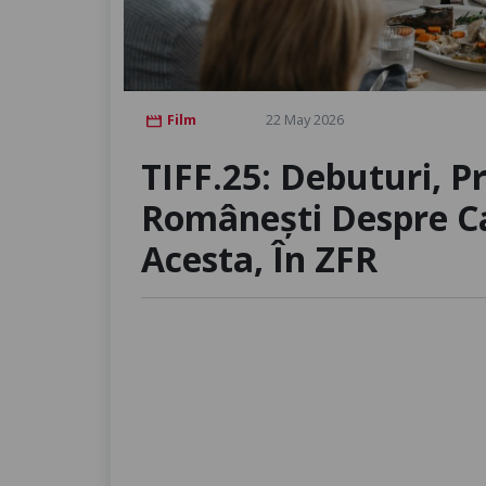
Film
22 May 2026
movie
TIFF.25: Debuturi, P
Românești Despre Ca
Acesta, În ZFR