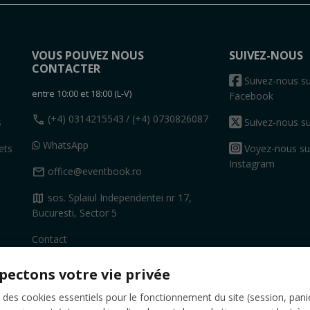
VOUS POUVEZ NOUS
SUIVEZ-NOUS
CONTACTER
s
Suivez-nous su
entre 10:00 et 18:00 (L-V)
Facebook
call
(+4) 0314215543
/ (+4) 0730826087
s
Suivez-nous su
WhatsApp
ets
Voyez-nous su
Instagram
mail
office@eventbook.ro
map
sos. Splaiul Independentei nr 17,
Bucuresti, Sector 5
Contact
pectons votre vie privée
 des cookies essentiels pour le fonctionnement du site (session, pani