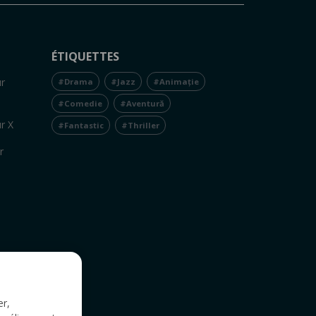
ÉTIQUETTES
r
#Drama
#Jazz
#Animație
#Comedie
#Aventură
r X
#Fantastic
#Thriller
r
er,