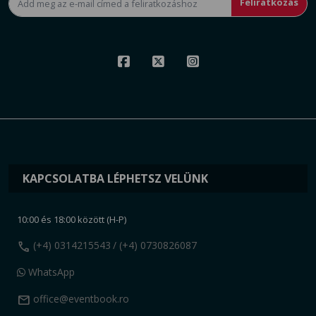
Feliratkozás
KAPCSOLATBA LÉPHETSZ VELÜNK
10:00 és 18:00 között (H-P)
call
(+4) 0314215543
/ (+4) 0730826087
WhatsApp
mail
office@eventbook.ro