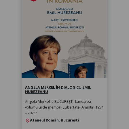
Angela Merkel în dialog cu Emil
Hurezeanu
marți, 1 sept. 2026, 19:00
ANGELA MERKEL ÎN DIALOG CU EMIL
HUREZEANU
Angela Merkel la BUCUREȘTI. Lansarea
volumului de memorii „Libertate. Amintiri 1954
– 2021“
Ateneul Român
,
București
location_on