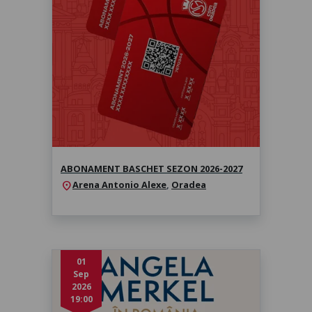
Abonament baschet sezon 2026-
2027
Sezonul 2026-2027
ABONAMENT BASCHET SEZON 2026-2027
Arena Antonio Alexe
,
Oradea
location_on
01
Sep
2026
19:00