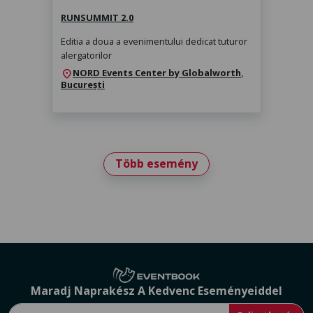
RUNSUMMIT 2.0
Editia a doua a evenimentului dedicat tuturor
alergatorilor
NORD Events Center by Globalworth
,
location_on
București
Több esemény
Maradj Naprakész A Kedvenc Eseményeiddel