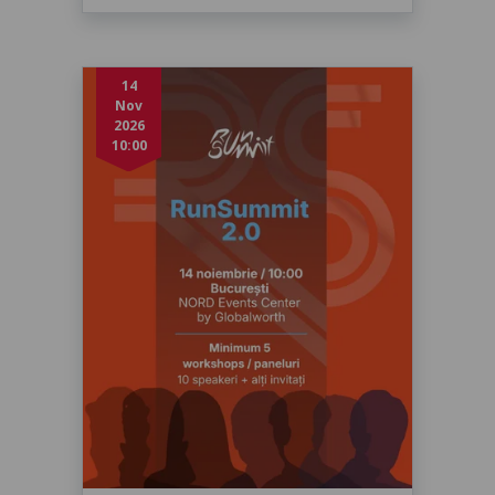
14
Nov
2026
10:00
RunSummit 2.0
sâmbătă, 14 nov. 2026, 10:00