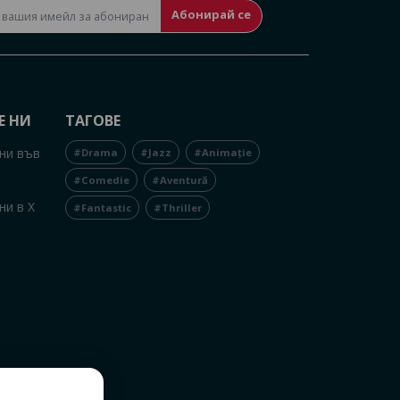
Абонирай се
Е НИ
ТАГОВЕ
ни във
#Drama
#Jazz
#Animație
#Comedie
#Aventură
ни в X
#Fantastic
#Thriller