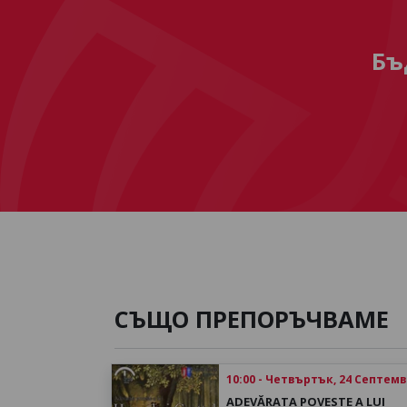
Бъ
СЪЩО ПРЕПОРЪЧВАМЕ
10:00 - Четвъртък, 24 Септем
ADEVĂRATA POVESTE A LUI