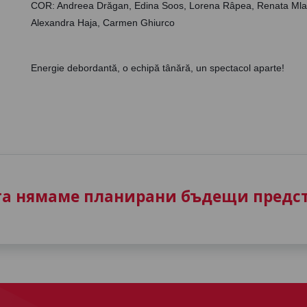
COR: Andreea Drăgan, Edina Soos, Lorena Râpea, Renata Mlad
Alexandra Haja, Carmen Ghiurco
Energie debordantă, o echipă tânără, un spectacol aparte! 
та нямаме планирани бъдещи предст