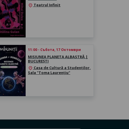
Teatrul Infinit
location_on
11:00 - Събота, 17 Октомври
MISIUNEA PLANETA ALBASTRĂ |
BUCUREȘTI
Casa de Cultură a Studenților,
location_on
Sala "Toma Laurențiu"