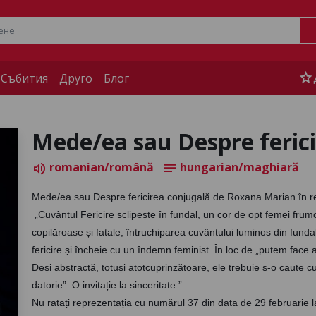
star
 Събития
Друго
Блог
Mede/ea sau Despre feric
romanian/română
hungarian/maghiară
volume_up
notes
Mede/ea sau Despre fericirea conjugală de Roxana Marian în re
 „Cuvântul Fericire sclipește în fundal, un cor de opt femei frumoase, imagini ale femeii ideale, sexy și încrezătoare, 
copilăroase și fatale, întruchiparea cuvântului luminos din funda
fericire și încheie cu un îndemn feminist. În loc de „putem face as
Deși abstractă, totuși atotcuprinzătoare, ele trebuie s-o caute cu
datorie”. O invitație la sinceritate.”
Nu ratați reprezentația cu numărul 37 din data de 29 februarie 