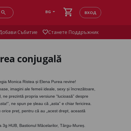
shopping_cart
search
BG
ВХОД
favorite
Добави Събитие
Станете Поддръжник
irea conjugală
gia Monica Ristea și Elena Purea revine! 
l, ne prezintă propria versiune “lucioasă” despre 
ta!”, ne spun pe șleau că „asta” e chiar fericirea. 
 orice preț, pentru că au „acest drept, această 
la 3g HUB, Bastionul Măcelarilor, Târgu-Mureș. 