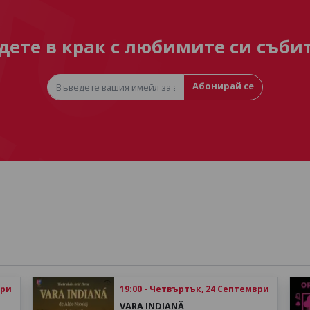
дете в крак с любимите си съби
Абонирай се
ври
19:00 - Четвъртък, 24 Септември
VARA INDIANĂ