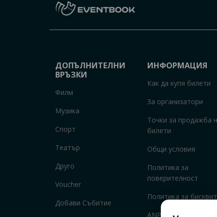
ДОПЪЛНИТЕЛНИ
ИНФОРМАЦИЯ
ВРЪЗКИ
Как да купя билети
Филм
За организатори
Музика
Точки за продажба 
Спорт
билети
Театър
Общи условия
Друго
Политика за
поверителност
Voucher
Политика за бисквит
Добави Събитие
ANPC