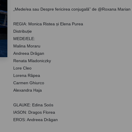
„Mede/ea sau Despre fericirea conjugală” de @Roxana Marian
REGIA: Monica Ristea și Elena Purea
Distribuție
MEDE/ELE:
Malina Moraru
Andreea Drăgan 
Renata Mladoniczky 
Lore Cleo 
Lorena Râpea 
Carmen Ghiurco 
Alexandra Haja
GLAUKE: Edina Soós
IASON: Dragos Florea 
EROS: Andreea Drăgan