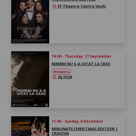
FF Theatre-Centru Vechi
location_on
19:00 - Thursday, 17 September
NIMENI NU S-A UITAT LA CEAS
#teatru
3g HUB
location_on
11:00 - Sunday, 6 December
MINUNAȚII CHRISTMAS EDITION |
CRAIOVA