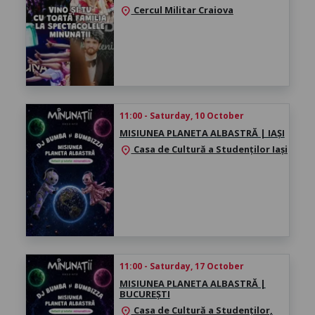
Cercul Militar Craiova
location_on
11:00 - Saturday, 10 October
MISIUNEA PLANETA ALBASTRĂ | IAȘI
Casa de Cultură a Studenților Iași
location_on
11:00 - Saturday, 17 October
MISIUNEA PLANETA ALBASTRĂ |
BUCUREȘTI
Casa de Cultură a Studenților,
location_on