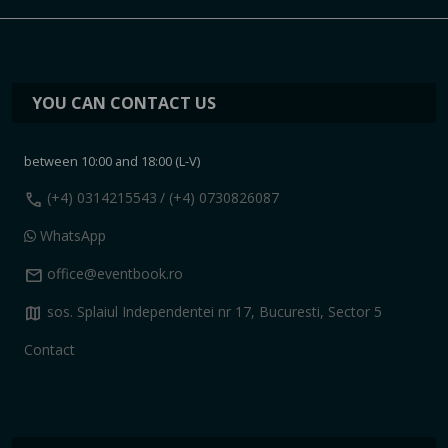
YOU CAN CONTACT US
between 10:00 and 18:00 (L-V)
call
(+4) 0314215543
/ (+4) 0730826087
WhatsApp
mail
office@eventbook.ro
map
sos. Splaiul Independentei nr 17, Bucuresti, Sector 5
Contact