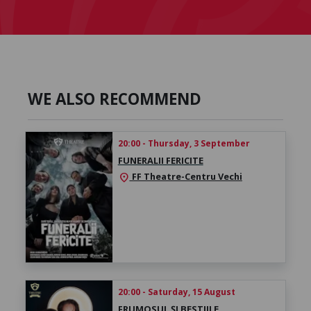
WE ALSO RECOMMEND
20:00 - Thursday, 3 September
FUNERALII FERICITE
FF Theatre-Centru Vechi
location_on
20:00 - Saturday, 15 August
FRUMOSUL ȘI BESTIILE