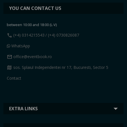
YOU CAN CONTACT US
between 10:00 and 18:00 (L-V)
call
(+4) 0314215543
/ (+4) 0730826087
WhatsApp
mail
office@eventbook.ro
map
sos. Splaiul Independentei nr 17, Bucuresti, Sector 5
Contact
EXTRA LINKS