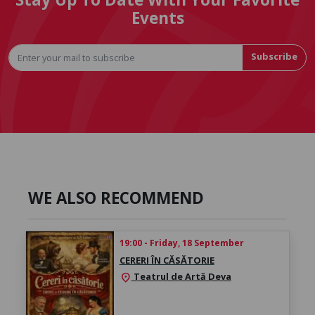
Events
Subscribe
WE ALSO RECOMMEND
19:00 - Friday, 18 September
CERERI ÎN CĂSĂTORIE
Teatrul de Artă Deva
location_on