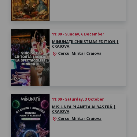
11:00 - Sunday, 6 December
MINUNAȚII CHRISTMAS EDITION |
CRAIOVA
Cercul Militar Craiova
location_on
11:00 - Saturday, 3 October
MISIUNEA PLANETA ALBASTRĂ |
CRAIOVA
Cercul Militar Craiova
location_on