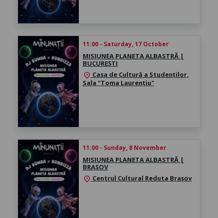
11:00 - Saturday, 17 October
MISIUNEA PLANETA ALBASTRĂ |
BUCUREȘTI
Casa de Cultură a Studenților,
location_on
Sala "Toma Laurențiu"
11:00 - Sunday, 8 November
MISIUNEA PLANETA ALBASTRĂ |
BRAȘOV
Centrul Cultural Reduta Brașov
location_on