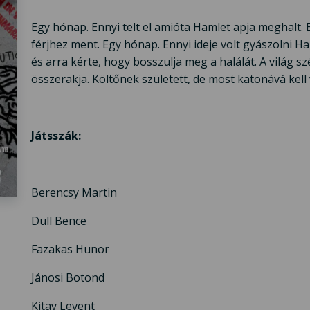
Egy hónap. Ennyi telt el amióta Hamlet apja meghalt. E
férjhez ment. Egy hónap. Ennyi ideje volt gyászolni H
és arra kérte, hogy bosszulja meg a halálát. A világ sz
összerakja. Költőnek született, de most katonává kell 
Játsszák:
Berencsy Martin
Dull Bence
Fazakas Hunor
Jánosi Botond
Kitay Levent