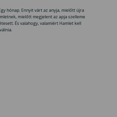
gy hónap. Ennyit várt az anyja, mielőtt újra
amletnek, mielőtt megjelent az apja szelleme
étesett. És valahogy, valamiért Hamlet kell
válnia.