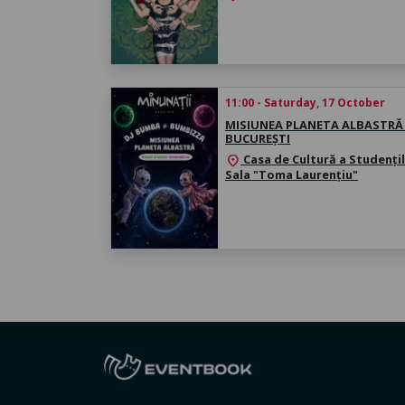
11:00 - Saturday, 17 October
MISIUNEA PLANETA ALBASTRĂ
BUCUREȘTI
Casa de Cultură a Studențil
location_on
Sala "Toma Laurențiu"