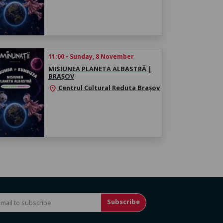
11:00 - Sunday, 8 November
MISIUNEA PLANETA ALBASTRĂ |
BRAȘOV
Centrul Cultural Reduta Brașov
location_on
Subscribe