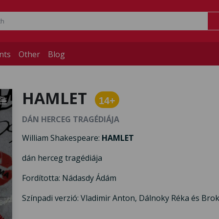
nts
Other
Blog
HAMLET
14+
DÁN HERCEG TRAGÉDIÁJA
William Shakespeare:
HAMLET
dán herceg tragédiája
Fordította: Nádasdy Ádám
Színpadi verzió: Vladimir Anton, Dálnoky Réka és Bro