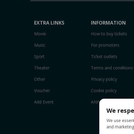
EXTRA LINKS
INFORMATION
Movie
How to buy tickets
Music
For promoters
Sport
Ticket outlets
Theater
Terms and conditions
Other
Privacy policy
Voucher
Cookie policy
Add Event
ANPC
We respe
We use essenti
and marketing