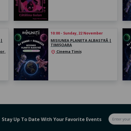
10:00 - Sunday, 22 November
 |
MISIUNEA PLANETA ALBASTRĂ |
TIMIȘOARA
or,
Cinema Timiș
location_on
Stay Up To Date With Your Favorite Events