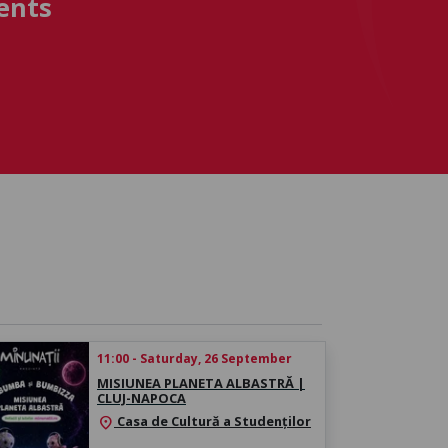
ents
11:00 - Saturday, 26 September
MISIUNEA PLANETA ALBASTRĂ |
CLUJ-NAPOCA
Casa de Cultură a Studenților
location_on