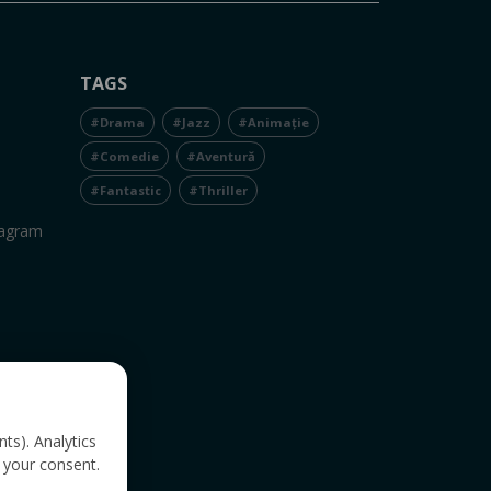
TAGS
#Drama
#Jazz
#Animație
#Comedie
#Aventură
#Fantastic
#Thriller
tagram
nts). Analytics
 your consent.