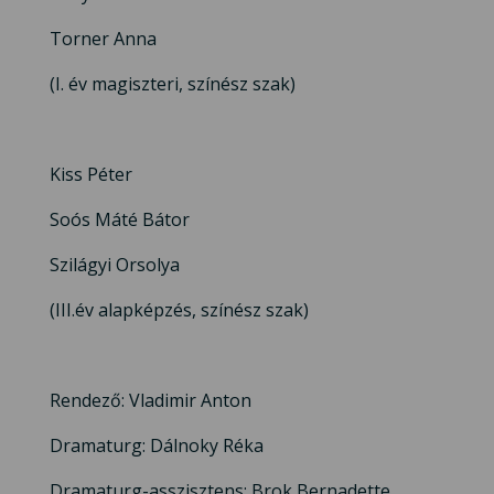
Torner Anna
(I. év magiszteri, színész szak)
Kiss Péter
Soós Máté Bátor
Szilágyi Orsolya
(III.év alapképzés, színész szak)
Rendező: Vladimir Anton
Dramaturg: Dálnoky Réka
Dramaturg-asszisztens: Brok Bernadette