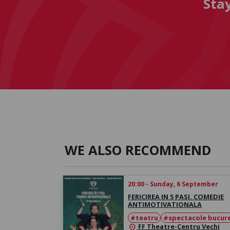
Sta
WE ALSO RECOMMEND
20:00 - Sunday, 6 September
FERICIREA IN 5 PASI. COMEDIE
ANTIMOTIVATIONALA
#teatru
#spectacole bucure
FF Theatre-Centru Vechi
location_on