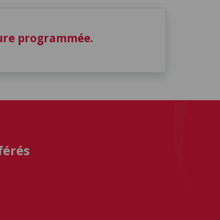
ture programmée.
férés