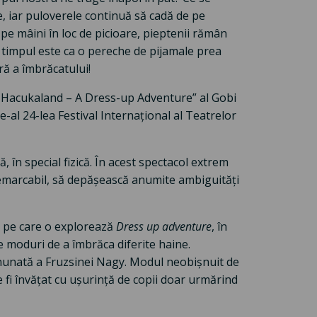
, iar puloverele continuă să cadă de pe
 pe mâini în loc de picioare, pieptenii rămân
Iar timpul este ca o pereche de pijamale prea
ră a îmbrăcatului!
l „Hacukaland – A Dress-up Adventure” al Gobi
al 24-lea Festival Internațional al Teatrelor
, în special fizică. În acest spectacol extrem
 remarcabil, să depășească anumite ambiguități
a pe care o explorează
Dress up adventure
, în
 moduri de a îmbrăca diferite haine.
inunată a Fruzsinei Nagy. Modul neobișnuit de
te fi învățat cu ușurință de copii doar urmărind