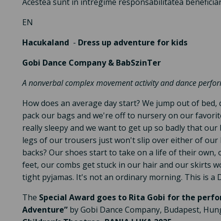
Acestea sunt în întregime responsabilitatea beneficiaru
EN
Hacukaland
-
Dress up adventure for kids
Gobi Dance Company & BabSzinTer
A nonverbal complex movement activity and dance perform
How does an average day start? We jump out of bed, qu
pack our bags and we're off to nursery on our favor
really sleepy and we want to get up so badly that our 
legs of our trousers just won't slip over either of our
backs? Our shoes start to take on a life of their own,
feet, our combs get stuck in our hair and our skirts won
tight pyjamas. It's not an ordinary morning. This is a
The
Special Award goes to Rita Gobi for the perf
Adventure”
by Gobi Dance Company, Budapest, Hun