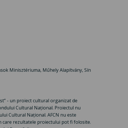
ások Minisztériuma, Műhely Alapítvány, Sín
t” - un proiect cultural organizat de
ondului Cultural Național. Proiectul nu
ului Cultural Național. AFCN nu este
care rezultatele proiectului pot fi folosite.