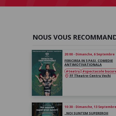
NOUS VOUS RECOMMAN
20:00 - Dimanche, 6 Septembre
FERICIREA IN 5 PASI. COMEDIE
ANTIMOTIVATIONALA
#teatru
#spectacole bucure
FF Theatre-Centru Vechi
location_on
10:30 - Dimanche, 13 Septembr
„NOI SUNTEM SUPEREROII