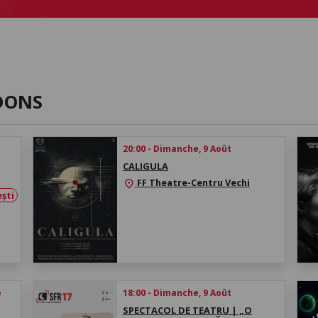
DONS
20:00 - Dimanche, 9 Août
CALIGULA
FF Theatre-Centru Vechi
location_on
ști
e
18:00 - Dimanche, 9 Août
SPECTACOL DE TEATRU | „O