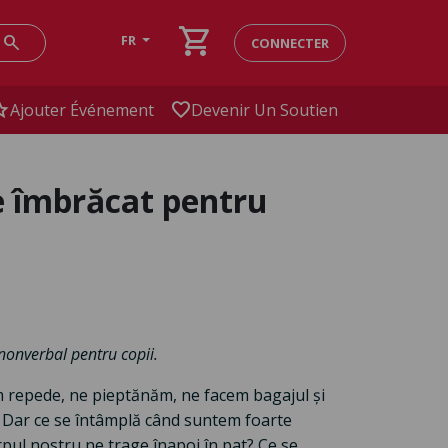
shopping_cart
search
FR
CONNECTER
ar
favorite
Ajouter Événement
Devenir Un Soutien
 îmbrăcat pentru
nonverbal pentru copii.
m repede, ne pieptănăm, ne facem bagajul și
. Dar ce se întâmplă când suntem foarte
rpul nostru ne trage înapoi în pat? Ce se