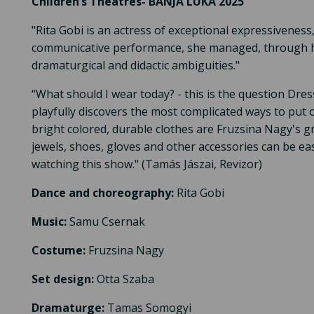
Children’s Theatres- BANJA LUKA 2025
"Rita Gobi is an actress of exceptional expressiveness, 
communicative performance, she managed, through her
dramaturgical and didactic ambiguities."
“What should I wear today? - this is the question Dres
playfully discovers the most complicated ways to put 
bright colored, durable clothes are Fruzsina Nagy's 
jewels, shoes, gloves and other accessories can be easi
watching this show." (Tamás Jászai, Revizor)
Dance and choreography:
Rita Gobi
Music:
Samu Csernak
Costume:
Fruzsina Nagy
Set design:
Otta Szaba
Dramaturge:
Tamas Somogyi