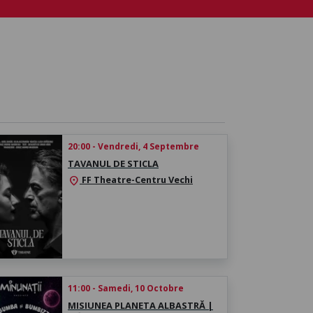
20:00 - Vendredi, 4 Septembre
TAVANUL DE STICLA
FF Theatre-Centru Vechi
location_on
11:00 - Samedi, 10 Octobre
MISIUNEA PLANETA ALBASTRĂ |