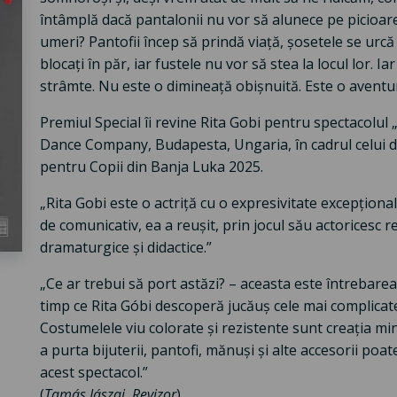
întâmplă dacă pantalonii nu vor să alunece pe picioare
umeri? Pantofii încep să prindă viață, șosetele se urcă
blocați în păr, iar fustele nu vor să stea la locul lor. 
strâmte. Nu este o dimineață obișnuită. Este o aventu
Premiul Special îi revine Rita Gobi pentru spectacolu
Dance Company, Budapesta, Ungaria, în cadrul celui de-
pentru Copii din Banja Luka 2025.
„Rita Gobi este o actriță cu o expresivitate excepțională
de comunicativ, ea a reușit, prin jocul său actoricesc
dramaturgice și didactice.”
„Ce ar trebui să port astăzi? – aceasta este întrebare
timp ce Rita Góbi descoperă jucăuș cele mai complicate
Costumelele viu colorate și rezistente sunt creația m
a purta bijuterii, pantofi, mănuși și alte accesorii poa
acest spectacol.”
(
Tamás Jászai, Revizor
)