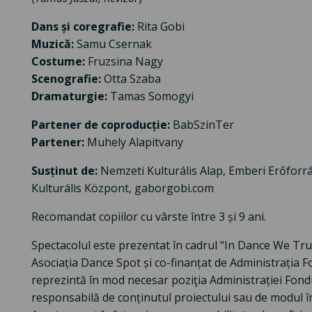
Dans și coregrafie:
Rita Gobi
Muzică:
Samu Csernak
Costume:
Fruzsina Nagy
Scenografie:
Otta Szaba
Dramaturgie:
Tamas Somogyi
Partener de coproducție:
BabSzinTer
Partener:
Muhely Alapitvany
Susținut de:
Nemzeti Kulturális Alap, Emberi Erőforr
Kulturális Központ, gaborgobi.com
Recomandat copiilor cu vârste între 3 și 9 ani.
Spectacolul este prezentat în cadrul “In Dance We Trus
Asociația Dance Spot și co-finanțat de Administrația F
reprezintă în mod necesar poziţia Administrației Fond
responsabilă de conținutul proiectului sau de modul în 