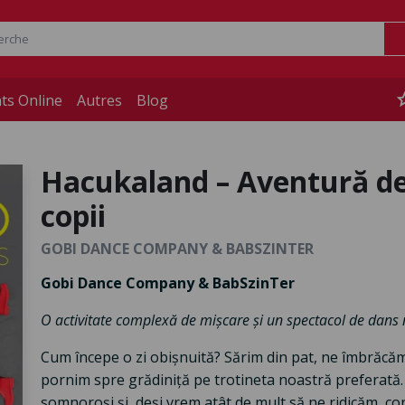
st
ts Online
Autres
Blog
Hacukaland – Aventură de
copii
GOBI DANCE COMPANY & BABSZINTER
Gobi Dance Company & BabSzinTer
O activitate complexă de mișcare și un spectacol de dans 
Cum începe o zi obișnuită? Sărim din pat, ne îmbrăcă
pornim spre grădiniță pe trotineta noastră preferată
somnoroși și, deși vrem atât de mult să ne ridicăm, co