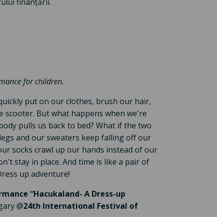
lui finanțării.
ance for children.
ickly put on our clothes, brush our hair,
ite scooter. But what happens when we're
body pulls us back to bed? What if the two
 legs and our sweaters keep falling off our
 our socks crawl up our hands instead of our
't stay in place. And time is like a pair of
 Dress up adventure!
ormance “Hacukaland- A Dress-up
gary @
24th International Festival of