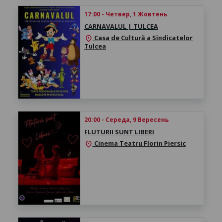
17:00 - Четвер, 1 Жовтень
CARNAVALUL | TULCEA
Casa de Cultură a Sindicatelor
location_on
Tulcea
20:00 - Середа, 9 Вересень
FLUTURII SUNT LIBERI
Cinema Teatru Florin Piersic
location_on