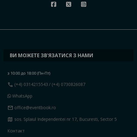
ВИ МОЖЕТЕ ЗВ'ЯЗАТИСЯ З НАМИ
з 10:00 до 18:00 (Пн-Пт)
call
(+4) 0314215543
/ (+4) 0730826087
WhatsApp
mail
office@eventbook.ro
map
sos. Splaiul Independentei nr 17, Bucuresti, Sector 5
Контакт