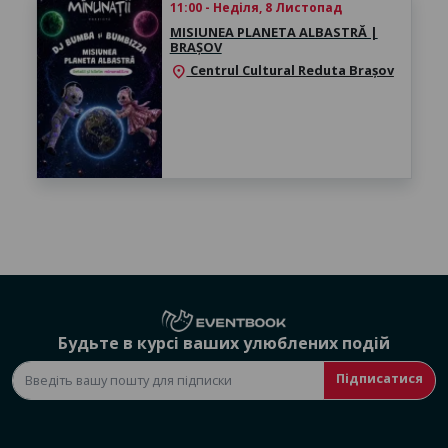
11:00 - Неділя, 8 Листопад
MISIUNEA PLANETA ALBASTRĂ |
BRAȘOV
Centrul Cultural Reduta Brașov
location_on
Будьте в курсі ваших улюблених подій
Підписатися