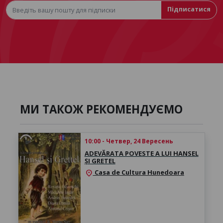
Підписатися
МИ ТАКОЖ РЕКОМЕНДУЄМО
10:00 - Четвер, 24 Вересень
ADEVĂRATA POVESTE A LUI HANSEL
ȘI GRETEL
Casa de Cultura Hunedoara
location_on