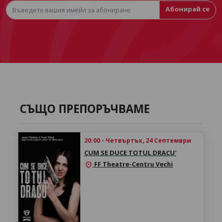
Абонирай се
СЪЩО ПРЕПОРЪЧВАМЕ
20:00 - Четвъртък, 24 Септември
CUM SE DUCE TOTUL DRACU'
FF Theatre-Centru Vechi
location_on