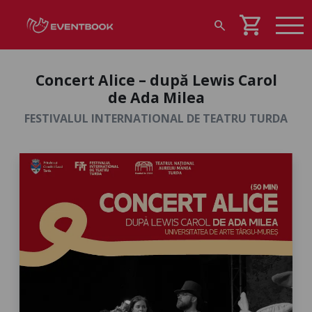
shopping_cart
search
Concert Alice – după Lewis Carol
de Ada Milea
FESTIVALUL INTERNATIONAL DE TEATRU TURDA