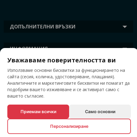
ДОПЪЛНИТЕЛНИ ВРЪЗКИ
ИНФОРМАЦИЯ
Уважаваме поверителността ви
ТАГОВЕ
Използваме основни бисквитки за функционирането на
сайта (сесия, количка, удостоверяване, плащания).
Аналитичните и маркетинговите бисквитки ни помагат да
подобрим вашето изживяване и се активират само с
вашето съгласие.
Приемам всички
Само основни
Персонализиране
© Всички права запазени EVENTBOOK SRL.