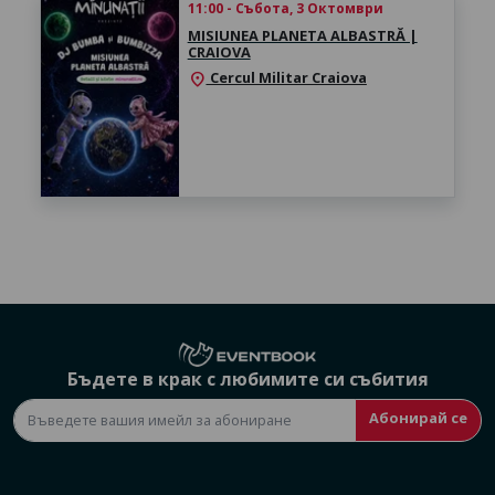
11:00 - Събота, 3 Октомври
MISIUNEA PLANETA ALBASTRĂ |
CRAIOVA
Cercul Militar Craiova
location_on
Бъдете в крак с любимите си събития
Абонирай се