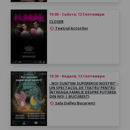
19:00 - Събота, 12 Септември
CLOSER
Teatrul Actorilor
location_on
10:30 - Неделя, 13 Септември
„NOI SUNTEM SUPEREROII NOȘTRI!” -
UN SPECTACOL DE TEATRU PENTRU
ÎNTREAGA FAMILIE DESPRE PUTEREA
DIN NOI | BUCUREȘTI
Sala Dalles București
location_on