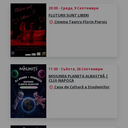
20:00 - Сряда, 9 Септември
FLUTURII SUNT LIBERI
Cinema Teatru Florin Piersic
location_on
11:00 - Събота, 26 Септември
MISIUNEA PLANETA ALBASTRĂ |
CLUJ-NAPOCA
Casa de Cultură a Studenților
location_on