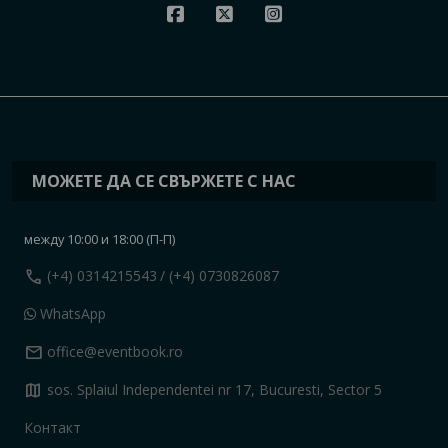
МОЖЕТЕ ДА СЕ СВЪРЖЕТЕ С НАС
между 10:00 и 18:00 (П-П)
call
(+4) 0314215543
/ (+4) 0730826087
WhatsApp
mail
office@eventbook.ro
map
sos. Splaiul Independentei nr 17, Bucuresti, Sector 5
Контакт