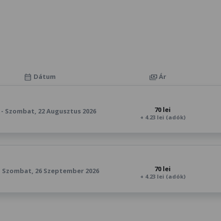
Dátum
Ár
calendar_month
payments
70 lei
0 - Szombat, 22 Augusztus 2026
+ 4.23 lei (adók)
70 lei
 - Szombat, 26 Szeptember 2026
+ 4.23 lei (adók)