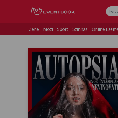
Zene
Mozi
Sport
Színház
Online Esem