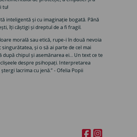
i tu!
ată inteligentă și cu imaginație bogată. Până
 îți câștigi și dreptul de a fi fragil.
aloare morală sau etică, rupe-i în două nevoia
 singurătatea, și o să ai parte de cel mai
ă după chipul și asemănarea ei… Un text ce te
e clișeele despre psihopați. Interpretarea
 ștergi lacrima cu jenă.” - Ofelia Popii