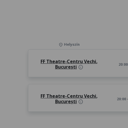
Helyszín
location_on
FF Theatre-Centru Vechi
,
20:0
București
info
FF Theatre-Centru Vechi
,
20:00
București
info