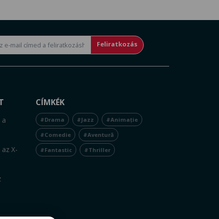
Feliratkozás
T
CÍMKÉK
 a
#Drama
#Jazz
#Animație
#Comedie
#Aventură
 az X-
#Fantastic
#Thriller
z