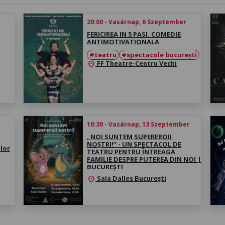
20:00 - Vasárnap, 6 Szeptember
FERICIREA IN 5 PASI. COMEDIE
ANTIMOTIVATIONALA
#teatru
#spectacole bucurești
FF Theatre-Centru Vechi
location_on
10:30 - Vasárnap, 13 Szeptember
„NOI SUNTEM SUPEREROII
NOȘTRI!” - UN SPECTACOL DE
lor
TEATRU PENTRU ÎNTREAGA
FAMILIE DESPRE PUTEREA DIN NOI |
BUCUREȘTI
Sala Dalles București
location_on