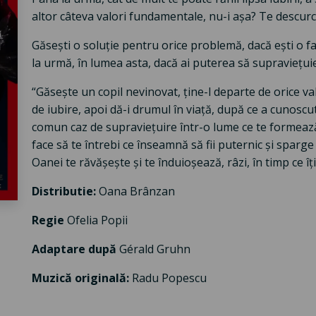
altor câteva valori fundamentale, nu-i așa? Te descurc
Găsești o soluție pentru orice problemă, dacă ești o f
la urmă, în lumea asta, dacă ai puterea să supraviețuiești,
“Găsește un copil nevinovat, ține-l departe de orice v
de iubire, apoi dă-i drumul în viață, după ce a cunoscut
comun caz de supraviețuire într-o lume ce te formeaz
face să te întrebi ce înseamnă să fii puternic și sparg
Oanei te răvășește și te înduioșează, râzi, în timp ce îți
Distributie:
Oana Brânzan
Regie
Ofelia Popii
Adaptare după
Gérald Gruhn
Muzică originală:
Radu Popescu