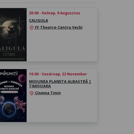
20:00 - Holnap, 9 Augusztus
CALIGULA
FF Theatre-Centru Vechi
location_on
10:00 - Vasárnap, 22 November
MISIUNEA PLANETA ALBASTRĂ |
TIMIȘOARA
Cinema Timiș
location_on