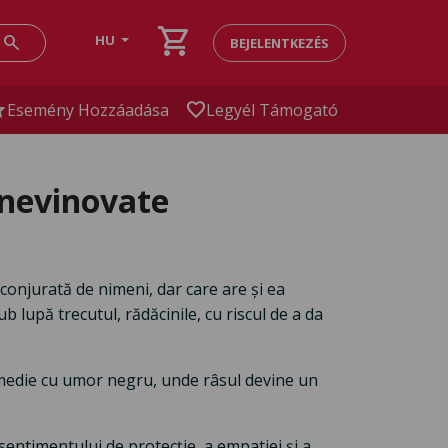
shopping_cart
search
HU
BEJELENTKEZÉS
ar
favorite
Esemény Hozzáadása
Legyél Támogató
 nevinovate
nconjurată de nimeni, dar care are și ea
 lupă trecutul, rădăcinile, cu riscul de a da
medie cu umor negru, unde râsul devine un
 sentimentului de protecție, a empatiei și a