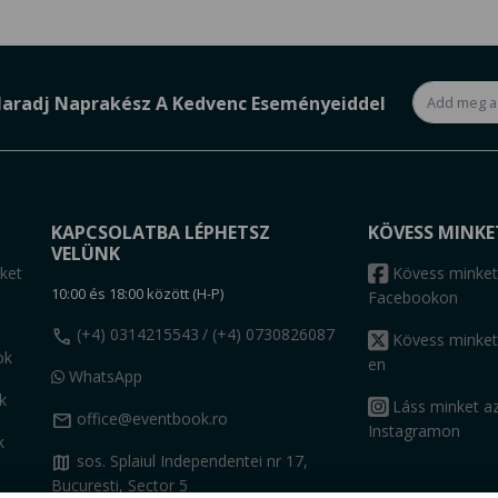
aradj Naprakész A Kedvenc Eseményeiddel
KAPCSOLATBA LÉPHETSZ
KÖVESS MINKE
VELÜNK
ket
Kövess minket
10:00 és 18:00 között (H-P)
Facebookon
call
(+4) 0314215543
/ (+4) 0730826087
Kövess minket
ok
en
WhatsApp
k
Láss minket a
mail
office@eventbook.ro
Instagramon
k
map
sos. Splaiul Independentei nr 17,
Bucuresti, Sector 5