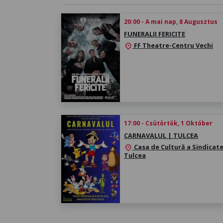
20:00 - A mai nap, 8 Augusztus
FUNERALII FERICITE
FF Theatre-Centru Vechi
location_on
17:00 - Csütörtök, 1 Október
CARNAVALUL | TULCEA
Casa de Cultură a Sindicate
location_on
Tulcea