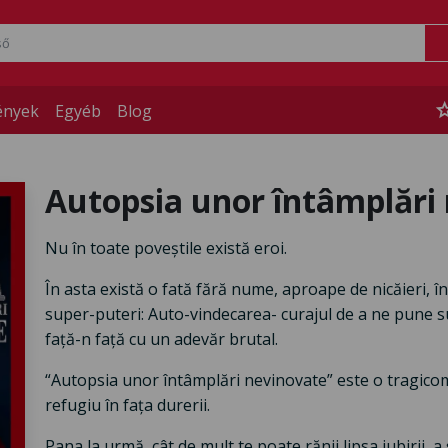
st
ények
Egyéb
Blog
Autopsia unor întâmplări
Nu în toate poveștile există eroi.
În asta există o fată fără nume, aproape de nicăieri, î
super-puteri: Auto-vindecarea- curajul de a ne pune sub
față-n față cu un adevăr brutal.
“Autopsia unor întâmplări nevinovate” este o tragico
refugiu în fața durerii.
Pana la urmă, cât de mult te poate rănii lipsa iubirii, a