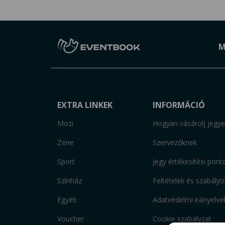
M
EXTRA LINKEK
INFORMÁCIÓ
Mozi
Hogyan vásárolj jegye
Zene
Szervezőknek
Sport
Jegy értékesítési pont
Színház
Feltételek és szabályo
Egyéb
Adatvédelmi irányelve
Voucher
Cookie szabályzat