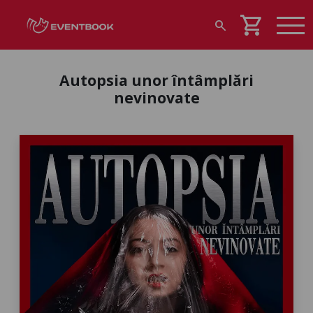
shopping_cart
search
Autopsia unor întâmplări
nevinovate