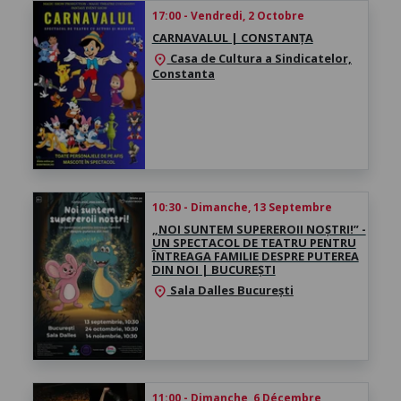
17:00 - Vendredi, 2 Octobre
CARNAVALUL | CONSTANȚA
Casa de Cultura a Sindicatelor,
location_on
Constanta
10:30 - Dimanche, 13 Septembre
„NOI SUNTEM SUPEREROII NOȘTRI!” -
UN SPECTACOL DE TEATRU PENTRU
ÎNTREAGA FAMILIE DESPRE PUTEREA
DIN NOI | BUCUREȘTI
Sala Dalles București
location_on
11:00 - Dimanche, 6 Décembre