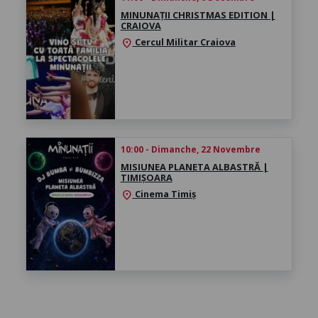
MINUNAȚII CHRISTMAS EDITION |
CRAIOVA
Cercul Militar Craiova
location_on
10:00 - Dimanche, 22 Novembre
MISIUNEA PLANETA ALBASTRĂ |
TIMIȘOARA
Cinema Timiș
location_on