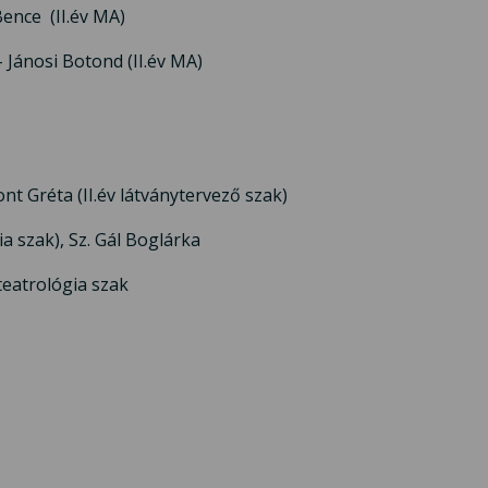
Bence (II.év MA)
Jánosi Botond (II.év MA)
nt Gréta (II.év látványtervező szak)
a szak), Sz. Gál Boglárka
 teatrológia szak