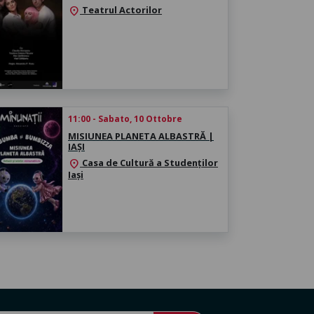
Teatrul Actorilor
location_on
11:00 - Sabato, 10 Ottobre
MISIUNEA PLANETA ALBASTRĂ |
IAȘI
Casa de Cultură a Studenților
location_on
Iași