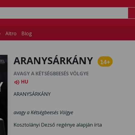
e
Altro
Blog
ARANYSÁRKÁNY
14+
AVAGY A KÉTSÉGBEESÉS VÖLGYE
HU
volume_up
ARANYSÁRKÁNY
avagy a Kétségbeesés Völgye
Kosztolányi Dezső regénye alapján írta