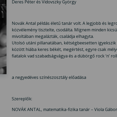
Deres Péter és Vidovszky György
Novák Antal példás életű tanár volt. A legjobb és legr
közvélemény tisztelte, csodálta. Mígnem minden kicsús
mivoltában megalázták, családja elhagyta.
Utolsó utáni pillanatában, kétségbeesetten igyekszik k
között hiába keres békét, megértést, egyre csak mély
fiatalok vad szabadságvágya és a dübörgő rock ‘n’ roll
a negyedéves színészosztály előadása
Szereplők:
NOVÁK ANTAL, matematika-fizika tanár – Viola Gábor