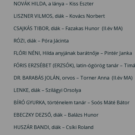
NOVÁK HILDA, a lánya – Kiss Eszter
LISZNER VILMOS, diák – Kovács Norbert
CSAJKÁS TIBOR, diák – Fazakas Hunor
(II.év MA)
RÓZI, diák – Póra Jácinta
FLÓRI NÉNI, Hilda anyjának barátnője – Pintér Janka
FÓRIS ERZSÉBET (ERZSÓK), latin-ógörög tanár – Tim
DR. BARABÁS JOLÁN, orvos – Torner Anna (II.év MA)
LENKE, diák – Szilágyi Orsolya
BÍRÓ GYURKA, történelem tanár – Soós Máté Bátor
EBECZKY DEZSŐ, diák – Balázs Hunor
HUSZÁR BANDI, diák – Csíki Roland