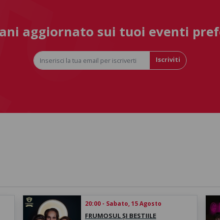
ni aggiornato sui tuoi eventi pref
Iscriviti
20:00 - Sabato, 15 Agosto
FRUMOSUL ȘI BESTIILE