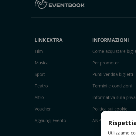
LINK EXTRA
INFORMAZIONI
Film
Come acquistare biglie
Musica
Per promoter
Sport
Punti vendita biglietti
Teatro
Termini e condizioni
Altro
Informativa sulla priv
Voucher
Politica sui cookie
Aggiungi Evento
ANPC
Rispetti
Utilizziamo co