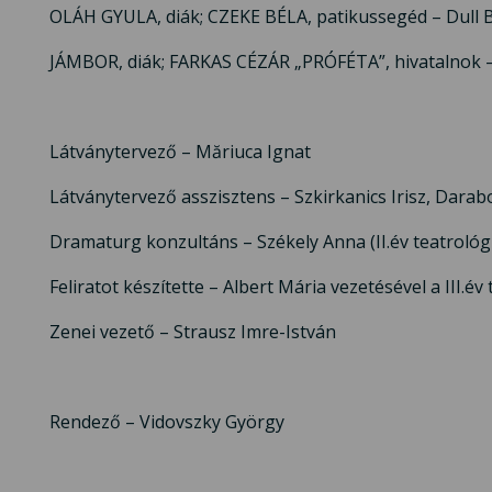
OLÁH GYULA, diák; CZEKE BÉLA, patikussegéd – Dull 
JÁMBOR, diák; FARKAS CÉZÁR „PRÓFÉTA”, hivatalnok – 
Látványtervező – Măriuca Ignat
Látványtervező asszisztens – Szkirkanics Irisz, Darabo
Dramaturg konzultáns – Székely Anna (II.év teatrológi
Feliratot készítette – Albert Mária vezetésével a III.év
Zenei vezető – Strausz Imre-István
Rendező – Vidovszky György