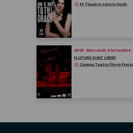
FF Theatre-Centru Vechi
location_on
20:00 - Mercoledì, 9 Settembre
FLUTURII SUNT LIBERI
Cinema Teatru Florin Piersi
location_on