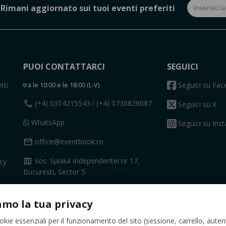
Rimani aggiornato sui tuoi eventi preferiti
PUOI CONTATTARCI
SEGUICI
tti
tra le 10:00 e le 18:00 (L-V)
Seguici su Fa
call
(+4) 0314215543
/ (+4) 0730826087
Seguici su X
WhatsApp
Seguici su Ins
mail
office@eventbook.ro
map
sos. Splaiul Independentei nr 17,
acy
Bucuresti, Sector 5
Contatto
amo la tua privacy
okie essenziali per il funzionamento del sito (sessione, carrello, auten