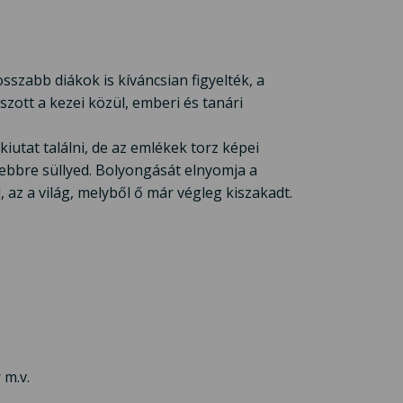
osszabb diákok is kíváncsian figyelték, a
zott a kezei közül, emberi és tanári
iutat találni, de az emlékek torz képei
ebbre süllyed. Bolyongását elnyomja a
, az a világ, melyből ő már végleg kiszakadt.
 m.v.