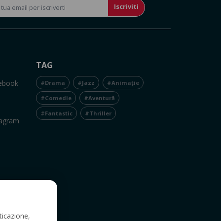
Iscriviti
TAG
cebook
#Drama
#Jazz
#Animație
#Comedie
#Aventură
#Fantastic
#Thriller
tagram
ticazione,