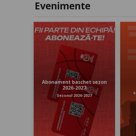
Evenimente
Află
mai
multe
Abonament baschet sezon
2026-2027
s
Sezonul 2026-2027
Edi
ABONAMENT BASCHET SEZON 2026-
2027
Oradea
,
Arena Antonio Alexe
location_on