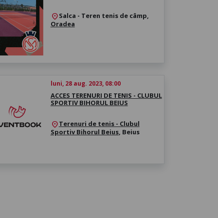
Salca - Teren tenis de câmp,
location_on
Oradea
luni, 28 aug. 2023, 08:00
ACCES TERENURI DE TENIS - CLUBUL
SPORTIV BIHORUL BEIUS
Terenuri de tenis - Clubul
location_on
Sportiv Bihorul Beius
, Beius