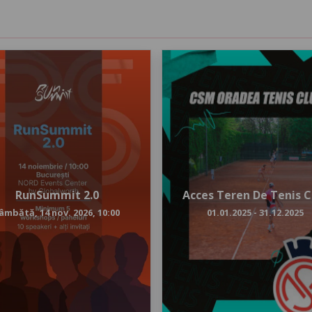
14
Nov
2026
m
10:00
RunSummit 2.0
Acces Teren De Tenis 
âmbătă, 14 nov. 2026, 10:00
01.01.2025 - 31.12.2025
RUNSUMMIT 2.0
tia a doua a evenimentului dedicat
tuturor alergatorilor
ACCES TEREN DE TEN
NORD Events Center by
location_on
Oradea
Terenuri de Tenis 
București
,
Globalworth