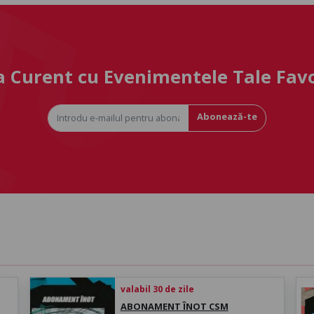
la Curent cu Evenimentele Tale Fav
Abonează-te
valabil 30 de zile
ABONAMENT ÎNOT CSM