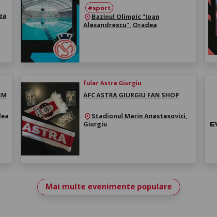
#sport
ea
Bazinul Olimpic "Ioan
location_on
Alexandrescu"
,
Oradea
fular Astra Giurgiu
SM
AFC ASTRA GIURGIU FAN SHOP
dea
Stadionul Marin Anastasovici
,
location_on
Giurgiu
Mai multe evenimente populare