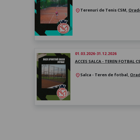
Terenuri de Tenis CSM,
Orad
location_on
01.03.2026-31.12.2026
ACCES SALCA - TEREN FOTBAL C
Salca - Teren de fotbal,
Ora
location_on