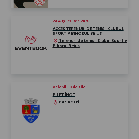
28 Aug-31 Dec 2030
ACCES TERENURI DE TENIS - CLUBUL
SPORTIV BIHORUL BEIUS
Terenuri de tenis - Clubul Sportiv
location_on
Bihorul Beius
Valabil 30 de zile
BILET ÎNOT
Bazin Stei
location_on