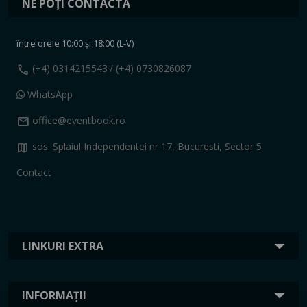
NE POȚI CONTACTA
între orele 10:00 și 18:00 (L-V)
call
(+4) 0314215543
/ (+4) 0730826087
WhatsApp
mail
office@eventbook.ro
map
sos. Splaiul Independentei nr 17, Bucuresti, Sector 5
Contact
LINKURI EXTRA
INFORMAȚII