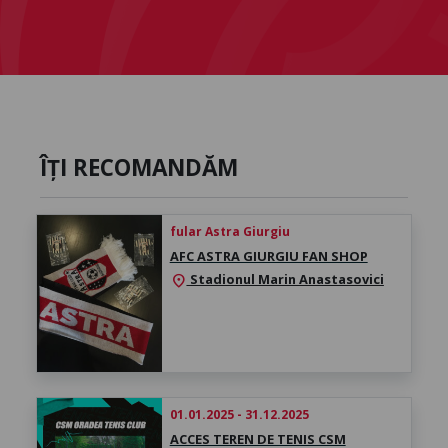
ÎȚI RECOMANDĂM
fular Astra Giurgiu
AFC ASTRA GIURGIU FAN SHOP
Stadionul Marin Anastasovici
location_on
01.01.2025 - 31.12.2025
ACCES TEREN DE TENIS CSM