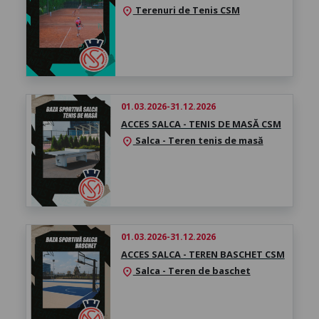
Terenuri de Tenis CSM
location_on
01.03.2026-31.12.2026
ACCES SALCA - TENIS DE MASĂ CSM
Salca - Teren tenis de masă
location_on
01.03.2026-31.12.2026
ACCES SALCA - TEREN BASCHET CSM
Salca - Teren de baschet
location_on