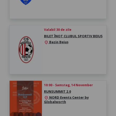
Valabil 30 de zile
BILET ÎNOT CLUBUL SPORTIV BEIUȘ
Bazin Beiuș
location_on
10:00 - Samstag, 14 November
RUNSUMMIT 2.0
NORD Events Center by
location_on
Globalworth