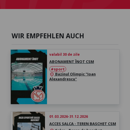
WIR EMPFEHLEN AUCH
valabil 30 de zile
ABONAMENT ÎNOT CSM
#sport
Bazinul Olimpic "Ioan
location_on
Alexandrescu"
01.03.2026-31.12.2026
ACCES SALCA - TEREN BASCHET CSM