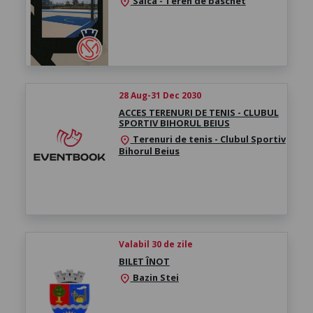
Salca - Teren de baschet
location_on
28 Aug-31 Dec 2030
ACCES TERENURI DE TENIS - CLUBUL
SPORTIV BIHORUL BEIUS
Terenuri de tenis - Clubul Sportiv
location_on
Bihorul Beius
Valabil 30 de zile
BILET ÎNOT
Bazin Stei
location_on