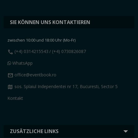
SIE KÖNNEN UNS KONTAKTIEREN
zwischen 10:00 und 18:00 Uhr (Mo-Fr)
call
(+4) 0314215543
/ (+4) 0730826087
WhatsApp
mail
office@eventbook.ro
map
sos. Splaiul Independentei nr 17, Bucuresti, Sector 5
Kontakt
ZUSÄTZLICHE LINKS