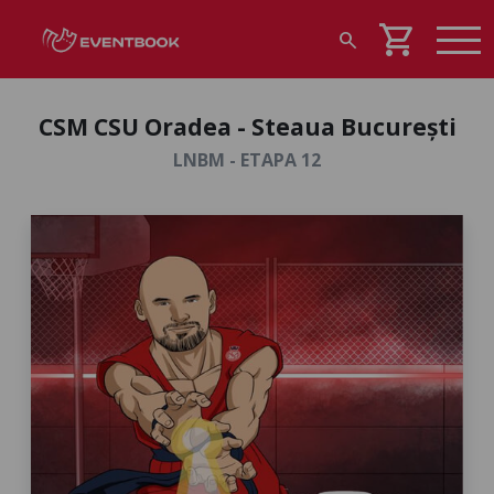
shopping_cart
search
CSM CSU Oradea - Steaua București
LNBM - ETAPA 12