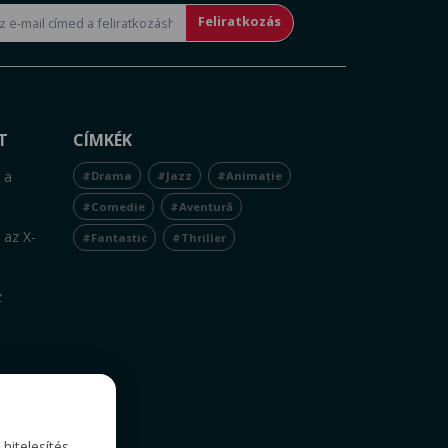
Feliratkozás
T
CÍMKÉK
 a
#Drama
#Jazz
#Animație
#Comedie
#Aventură
 az X-
#Fantastic
#Thriller
z
itelesítés,