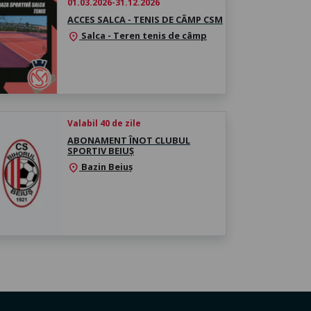
01.03.2026-31.12.2026
ACCES SALCA - TENIS DE CÂMP CSM
Salca - Teren tenis de câmp
location_on
Valabil 40 de zile
ABONAMENT ÎNOT CLUBUL
SPORTIV BEIUȘ
Bazin Beiuș
location_on