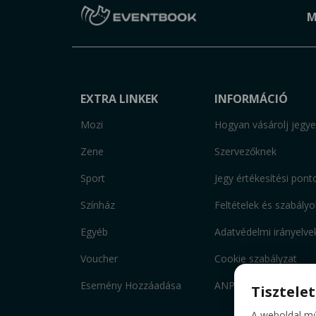
M
EXTRA LINKEK
INFORMÁCIÓ
Mozi
Hogyan vásárolj jegye
Zene
Szervezőknek
Sport
Jegy értékesítési pont
Színház
Feltételek és szabályo
Egyéb
Adatvédelmi irányelve
Voucher
Cookie szabályzat
Esemény Hozzáadása
ANPC
Tisztele
A weboldal mű