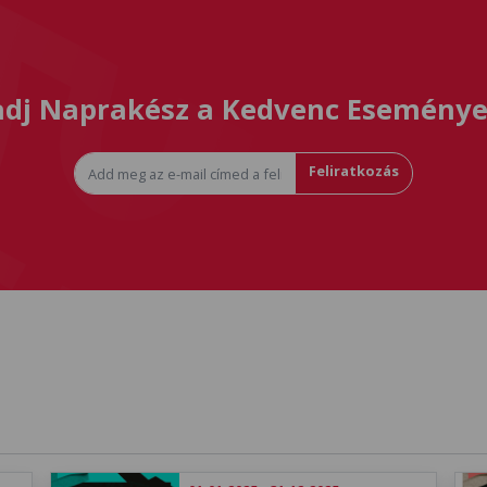
dj Naprakész a Kedvenc Eseménye
Feliratkozás