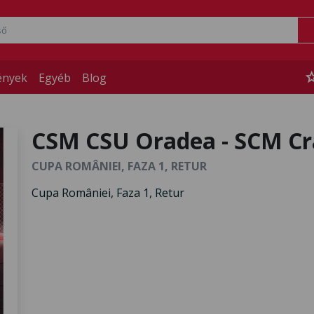
st
ények
Egyéb
Blog
CSM CSU Oradea - SCM Cr
CUPA ROMÂNIEI, FAZA 1, RETUR
Cupa României, Faza 1, Retur