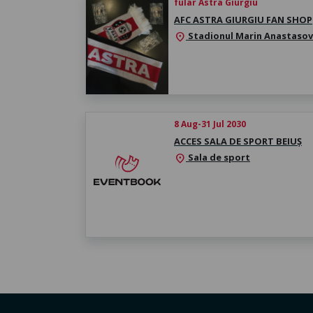
fular Astra Giurgiu
AFC ASTRA GIURGIU FAN SHOP
Stadionul Marin Anastasov
location_on
8 Aug-31 Jul 2030
ACCES SALA DE SPORT BEIUȘ
Sala de sport
location_on