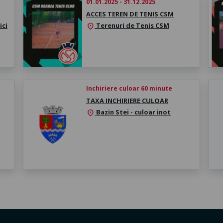
01.01.2025 - 31.12.2025
ACCES TEREN DE TENIS CSM
ici
Terenuri de Tenis CSM
location_on
Inchiriere culoar 60 minute
TAXA INCHIRIERE CULOAR
Bazin Stei - culoar inot
location_on