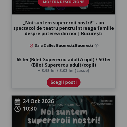
MOSTRA DESCRIZIONE
„Noi suntem supereroii noștri!” - un
spectacol de teatru pentru întreaga familie
despre puterea din noi | București
location_on
Sala Dalles București
,
București
info
65 lei (Bilet Supererou adult/copil) / 50 lei
(Bilet Supererou adult/copil)
+ 3.93 lei / 3.03 lei (tasse)
Scegli posti
24 Oct 2026
calendar_month
10:30
schedule