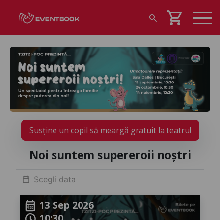
shopping_cart
search
Susține un copil să meargă gratuit la teatru!
Noi suntem supereroii noștri
13 Sep 2026
calendar_month
10:30
schedule