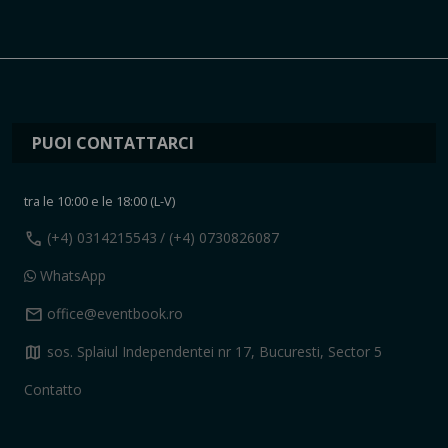
PUOI CONTATTARCI
tra le 10:00 e le 18:00 (L-V)
call
(+4) 0314215543
/ (+4) 0730826087
WhatsApp
mail
office@eventbook.ro
map
sos. Splaiul Independentei nr 17, Bucuresti, Sector 5
Contatto