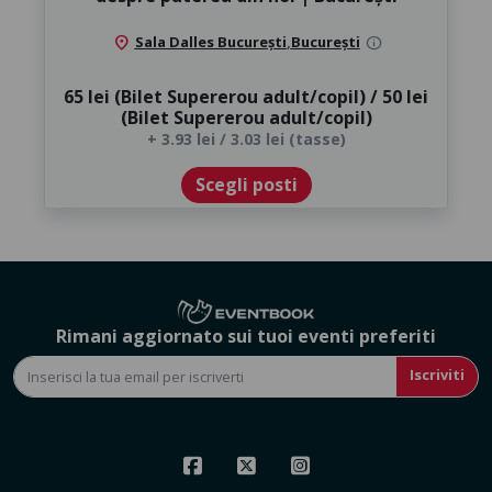
location_on
Sala Dalles București
,
București
info
65 lei (Bilet Supererou adult/copil) / 50 lei
(Bilet Supererou adult/copil)
+ 3.93 lei / 3.03 lei (tasse)
Scegli posti
Rimani aggiornato sui tuoi eventi preferiti
Iscriviti