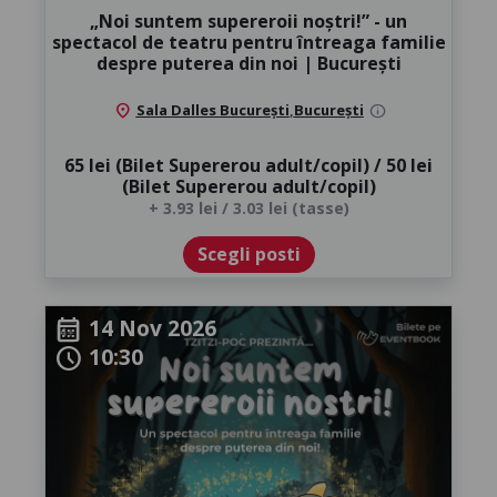
„Noi suntem supereroii noștri!” - un
spectacol de teatru pentru întreaga familie
despre puterea din noi | București
location_on
Sala Dalles București
,
București
info
65 lei (Bilet Supererou adult/copil) / 50 lei
(Bilet Supererou adult/copil)
+ 3.93 lei / 3.03 lei (tasse)
Scegli posti
14 Nov 2026
calendar_month
10:30
schedule