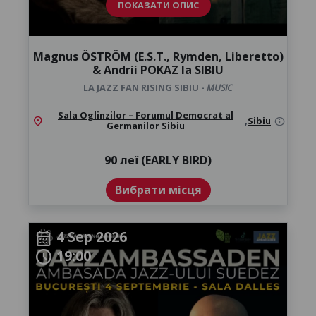
ПОКАЗАТИ ОПИС
Magnus ÖSTRÖM (E.S.T., Rymden, Liberetto)
& Andrii POKAZ la SIBIU
LA JAZZ FAN RISING SIBIU -
MUSIC
Sala Oglinzilor – Forumul Democrat al
location_on
,
Sibiu
info
Germanilor Sibiu
90 леї (EARLY BIRD)
Вибрати місця
4 Sep 2026
calendar_month
19:00
schedule