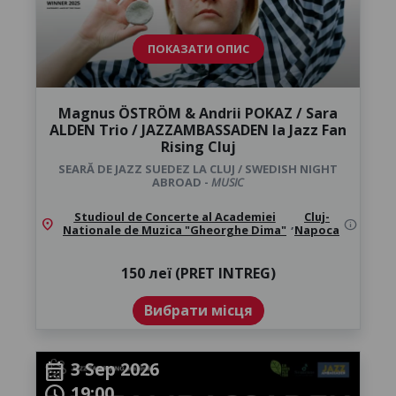
ПОКАЗАТИ ОПИС
Magnus ÖSTRÖM & Andrii POKAZ / Sara
ALDEN Trio / JAZZAMBASSADEN la Jazz Fan
Rising Cluj
SEARĂ DE JAZZ SUEDEZ LA CLUJ / SWEDISH NIGHT
ABROAD -
MUSIC
Studioul de Concerte al Academiei
Cluj-
location_on
,
info
Nationale de Muzica "Gheorghe Dima"
Napoca
150 леї (PRET INTREG)
Вибрати місця
3 Sep 2026
calendar_month
19:00
schedule