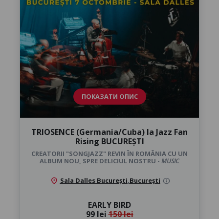
ПОКАЗАТИ ОПИС
TRIOSENCE (Germania/Cuba) la Jazz Fan
Rising BUCUREȘTI
CREATORII "SONGJAZZ" REVIN ÎN ROMÂNIA CU UN
ALBUM NOU, SPRE DELICIUL NOSTRU -
MUSIC
location_on
Sala Dalles București
,
București
info
EARLY BIRD
99 lei
150 lei