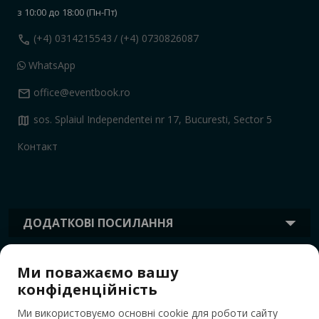
з 10:00 до 18:00 (Пн-Пт)
call
(+4) 0314215543
/ (+4) 0730826087
WhatsApp
mail
office@eventbook.ro
map
sos. Splaiul Independentei nr 17, Bucuresti, Sector 5
Контакт
ДОДАТКОВІ ПОСИЛАННЯ
Ми поважаємо вашу
ІНФОРМАЦІЯ
конфіденційність
Ми використовуємо основні cookie для роботи сайту