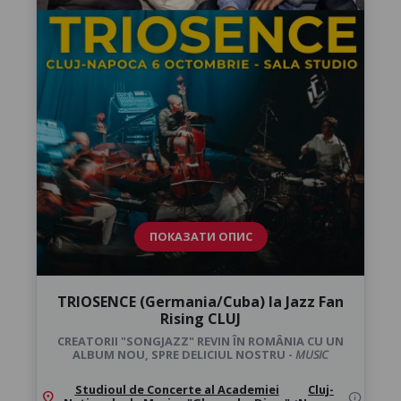
ПОКАЗАТИ ОПИС
TRIOSENCE (Germania/Cuba) la Jazz Fan
Rising CLUJ
CREATORII "SONGJAZZ" REVIN ÎN ROMÂNIA CU UN
ALBUM NOU, SPRE DELICIUL NOSTRU -
MUSIC
Studioul de Concerte al Academiei
Cluj-
location_on
,
info