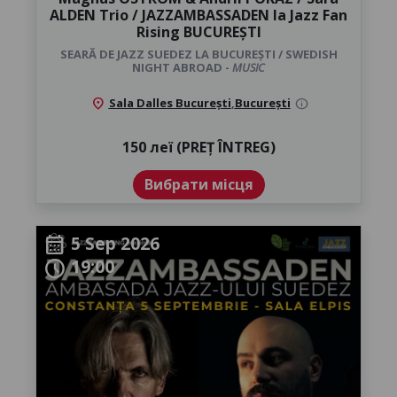
ALDEN Trio / JAZZAMBASSADEN la Jazz Fan
Rising BUCUREȘTI
SEARĂ DE JAZZ SUEDEZ LA BUCUREȘTI / SWEDISH
NIGHT ABROAD -
MUSIC
location_on
Sala Dalles București
,
București
info
150 леї (PREȚ ÎNTREG)
Вибрати місця
5 Sep 2026
calendar_month
19:00
schedule