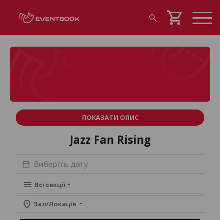
shopping_cart
search
ПОКАЗАТИ ОПИС
Jazz Fan Rising
menu
Всі секції
location_on
Зал/Локація