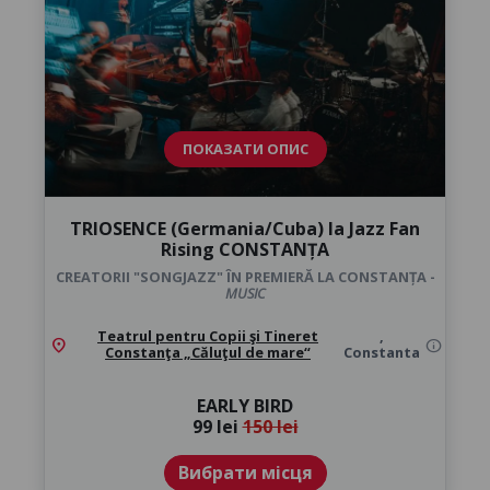
ПОКАЗАТИ ОПИС
TRIOSENCE (Germania/Cuba) la Jazz Fan
Rising CONSTANȚA
CREATORII "SONGJAZZ" ÎN PREMIERĂ LA CONSTANȚA -
MUSIC
Teatrul pentru Copii şi Tineret
,
location_on
info
Constanţa „Căluţul de mare“
Constanta
EARLY BIRD
99 lei
150 lei
Вибрати місця