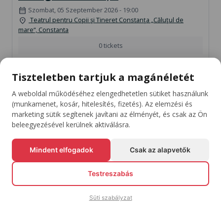
Szombat, 05 Szeptember 2026 - 19:00
calendar_month
Teatrul pentru Copii şi Tineret Constanţa „Căluţul de
location_on
mare“, Constanta
0 tickets
Total order:
0.00 LEI
Tiszteletben tartjuk a magánéletét
shopping_cart
Fizetés
A weboldal működéséhez elengedhetetlen sütiket használunk
(munkamenet, kosár, hitelesítés, fizetés). Az elemzési és
marketing sütik segítenek javítani az élményét, és csak az Ön
Jegyek vásárlása
beleegyezésével kerülnek aktiválásra.
Mindent elfogadok
Csak az alapvetők
arrow_downward
Maradj Naprakész A Kedvenc Eseményeiddel
Testreszabás
Feliratkozás
Süti szabályzat