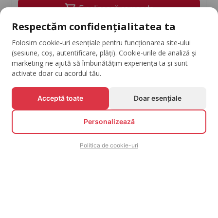
shopping_cart
Finalizează comanda
Respectăm confidențialitatea ta
Continuă cumpărăturile
Folosim cookie-uri esențiale pentru funcționarea site-ului
(sesiune, coș, autentificare, plăți). Cookie-urile de analiză și
marketing ne ajută să îmbunătățim experiența ta și sunt
activate doar cu acordul tău.
Fii La Curent Cu Evenimentele Tale Favorite
Acceptă toate
Doar esențiale
Abonează-te
arrow_downward
Personalizează
Politica de cookie-uri