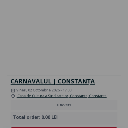
CARNAVALUL | CONSTANȚA
Vineri, 02 Octombrie 2026 - 17:00
calendar_month
Casa de Cultura a Sindicatelor, Constanta, Constanta
location_on
0 tickets
Total order:
0.00 LEI