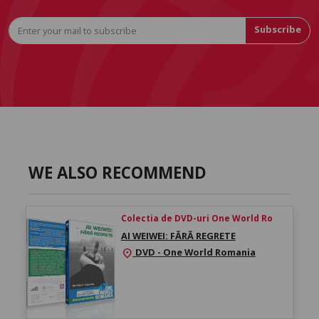
Subscribe
WE ALSO RECOMMEND
Colectia de DVD-uri One World Ro
AI WEIWEI: FĂRĂ REGRETE
DVD - One World Romania
location_on