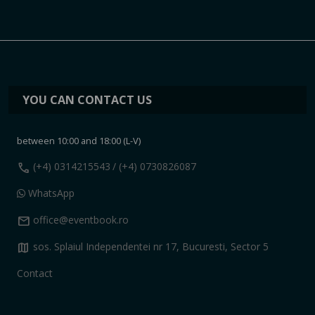
YOU CAN CONTACT US
between 10:00 and 18:00 (L-V)
call
(+4) 0314215543
/ (+4) 0730826087
WhatsApp
mail
office@eventbook.ro
map
sos. Splaiul Independentei nr 17, Bucuresti, Sector 5
Contact