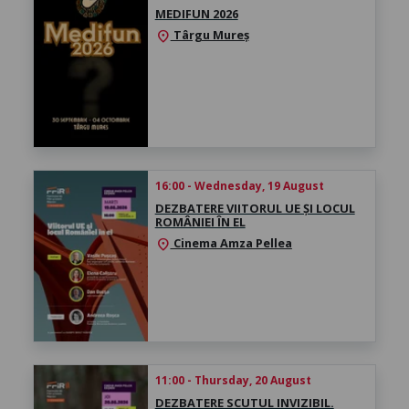
MEDIFUN 2026
Târgu Mureș
location_on
16:00 - Wednesday, 19 August
DEZBATERE VIITORUL UE ȘI LOCUL
ROMÂNIEI ÎN EL
Cinema Amza Pellea
location_on
11:00 - Thursday, 20 August
DEZBATERE SCUTUL INVIZIBIL.