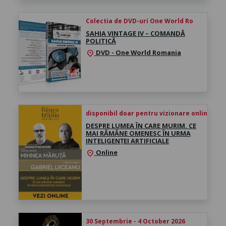
Colectia de DVD-uri One World Ro
SAHIA VINTAGE IV – COMANDĂ
POLITICĂ
DVD - One World Romania
location_on
disponibil doar pentru vizionare online înce
DESPRE LUMEA ÎN CARE MURIM. CE
MAI RĂMÂNE OMENESC ÎN URMA
INTELIGENȚEI ARTIFICIALE
Online
location_on
30 Septembrie - 4 October 2026