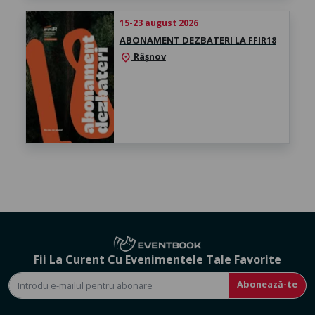
15-23 august 2026
ABONAMENT DEZBATERI LA FFIR18
Râșnov
location_on
Fii La Curent Cu Evenimentele Tale Favorite
Abonează-te