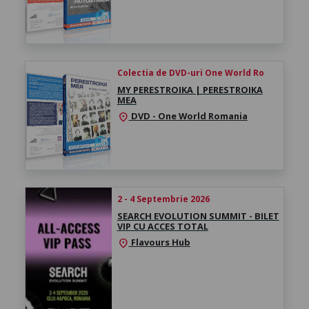
Colectia de DVD-uri One World Ro
MY PERESTROIKA | PERESTROIKA
MEA
DVD - One World Romania
location_on
2 - 4 Septembrie 2026
SEARCH EVOLUTION SUMMIT - BILET
VIP CU ACCES TOTAL
Flavours Hub
location_on