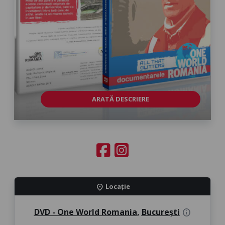
ARATĂ DESCRIERE
Locație
location_on
DVD - One World Romania
,
București
info