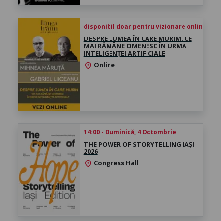
disponibil doar pentru vizionare online înce
DESPRE LUMEA ÎN CARE MURIM. CE
MAI RĂMÂNE OMENESC ÎN URMA
INTELIGENȚEI ARTIFICIALE
Online
location_on
14:00 - Duminică, 4 Octombrie
THE POWER OF STORYTELLING IAȘI
2026
Congress Hall
location_on