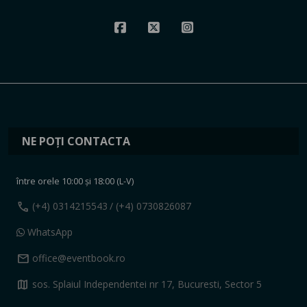
NE POȚI CONTACTA
între orele 10:00 și 18:00 (L-V)
call
(+4) 0314215543
/ (+4) 0730826087
WhatsApp
mail
office@eventbook.ro
map
sos. Splaiul Independentei nr 17, Bucuresti, Sector 5