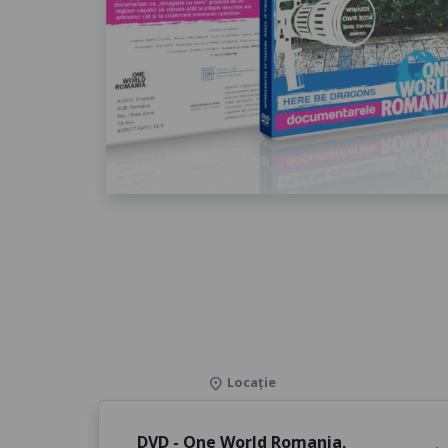
Locație
location_on
DVD - One World Romania
,