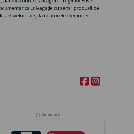
ecent, dar încă dureros dragon – regimul Enver
documentar ca „divagaţie cu sens” produsă de
le arhivelor cât şi la cicatricele memoriei
Comandă
bookmark
Number of tickets