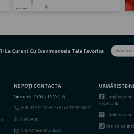
Fii La Curent Cu Evenimentele Tale Favorite
NE POȚI CONTACTA
URMĂREȘTE-N
între orele 10:00 și 18:00 (L-V)
Urmărește-ne 
Facebook
call
(+4) 0314215543
/ (+4) 0730826087
Urmărește-ne 
WhatsApp
ete
Vezi-ne pe Ins
mail
office@eventbook.ro