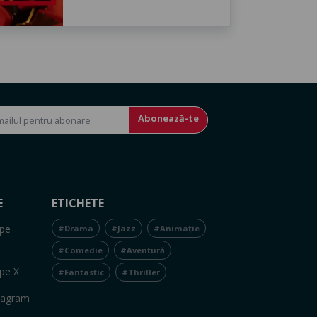
Abonează-te
E
ETICHETE
pe
#Drama
#Jazz
#Animație
#Comedie
#Aventură
pe X
#Fantastic
#Thriller
tagram