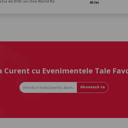
ctia de DVD-uri One World Ro
45 lei
la Curent cu Evenimentele Tale Fav
Abonează-te