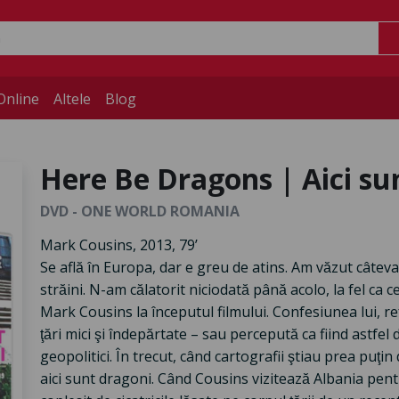
Online
Altele
Blog
Here Be Dragons | Aici su
DVD - ONE WORLD ROMANIA
Mark Cousins, 2013, 79’
Se află în Europa, dar e greu de atins. Am văzut câteva
străini. N-am călatorit niciodată până acolo, la fel ca 
Mark Cousins la începutul filmului. Confesiunea lui, ref
ţări mici şi îndepărtate – sau percepută ca fiind astfel
geopolitici. În trecut, când cartografii ştiau prea puţin
aici sunt dragoni. Când Cousins vizitează Albania pentru