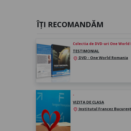
ÎȚI RECOMANDĂM
Colectia de DVD-uri One World
TESTIMONIAL
DVD - One World Romania
location_on
-
VIZITA DE CLASA
Institutul Francez Bucureșt
location_on