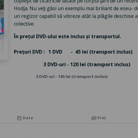
copleşit de cicatricile lăsate pe corpul ţării de un r
Hodja. Nu veţi găsi un exemplu mai briliant de eseu- 
un regizor capabil să vibreze atât la plăgile deschise a
colective.
În prețul DVD-ului este inclus și transportul.
Prețuri DVD : 1 DVD - 45 lei (transport inclus)
3 DVD-uri - 120 lei (transport inclus)
5 DVD-uri - 185 lei (transport inclus)
Data
Preț
calendar_month
payments