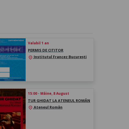
Valabil 1 an
PERMIS DE CITITOR
Institutul Francez București
location_on
15:00 - Mâine, 8 August
TUR GHIDAT LA ATENEUL ROMÂN
Ateneul Român
location_on