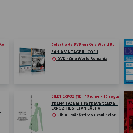
 Ro
Colectia de DVD-uri One World Ro
SAHIA VINTAGE III: COPII
DVD - One World Romania
location_on
BILET EXPOZIȚIE | 19 iunie – 16 august 2026
TRANSILVANIA | EXTRAVAGANZA -
EXPOZIȚIE ȘTEFAN CÂLȚIA
i
Sibiu - Mănăstirea Ursulinelor
location_on