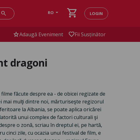
shopping_cart
search
RO
LOGIN
star
favorite
Adaugă Eveniment
Fii Susținător
nt dragoni
 filme făcute despre ea - de obicei regizate de
cei mai mulţi dintre noi, mărturiseşte regizorul
eritoare la Albania, se poate aplica oricărei
 datorită unui complex de factori culturali şi
 despre o zonă, scriau în dreptul ei, pe hartă,
 cinci zile, cu ocazia unui festival de film, e