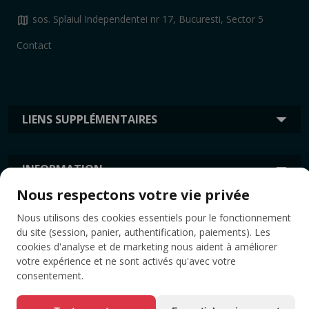
map
sos. Splaiul Independentei nr 17, Bucuresti, Sector 5
Contact
LIENS SUPPLÉMENTAIRES
INFORMATION
Nous respectons votre vie privée
Nous utilisons des cookies essentiels pour le fonctionnement
ÉTIQUETTES
du site (session, panier, authentification, paiements). Les
cookies d'analyse et de marketing nous aident à améliorer
votre expérience et ne sont activés qu'avec votre
consentement.