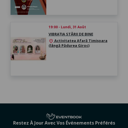
19:00 - Lundi, 31 Août
VIBRAȚIA STĂRII DE BINE
Activitatea Afară Timișoara
location_on
(lângă Pădurea Giroc)
Restez À Jour Avec Vos Événements Préférés