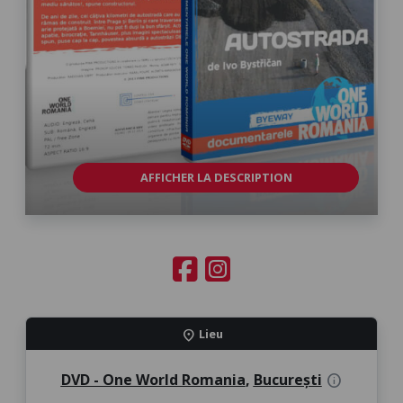
AFFICHER LA DESCRIPTION
Lieu
location_on
DVD - One World Romania
,
București
info