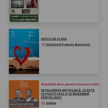
-
VIZITA DE CLASA
Institutul Francez București
location_on
disponibil doar pentru vizionare online înce
INTELIGENȚA ARTIFICIALĂ. CE ESTE,
CE POATE FACE ȘI CE ÎNSEAMNĂ
PENTRU NOI?
Online
location_on