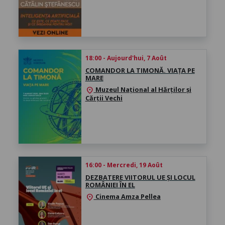
18:00 - Aujourd'hui, 7 Août
COMANDOR LA TIMONĂ. VIAȚA PE
MARE
Muzeul Național al Hărților și
location_on
Cărții Vechi
16:00 - Mercredi, 19 Août
DEZBATERE VIITORUL UE ȘI LOCUL
ROMÂNIEI ÎN EL
Cinema Amza Pellea
location_on