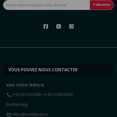
S'abonner
VOUS POUVEZ NOUS CONTACTER
entre 10:00 et 18:00 (L-V)
call
(+4) 0314215543
/ (+4) 0730826087
WhatsApp
mail
office@eventbook.ro