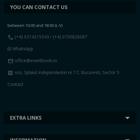
YOU CAN CONTACT US
between 10:00 and 18:00 (L-V)
call
(+4) 0314215543
/ (+4) 0730826087
WhatsApp
mail
office@eventbook.ro
map
sos. Splaiul Independentei nr 17, Bucuresti, Sector 5
Contact
EXTRA LINKS