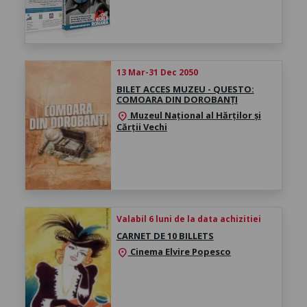
13 Mar-31 Dec 2050
BILET ACCES MUZEU - QUESTO:
COMOARA DIN DOROBANȚI
Muzeul Național al Hărților și
location_on
Cărții Vechi
Valabil 6 luni de la data achizitiei
CARNET DE 10 BILLETS
Cinema Elvire Popesco
location_on