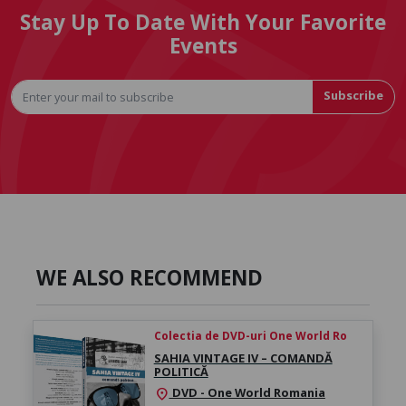
Stay Up To Date With Your Favorite
Events
Subscribe
WE ALSO RECOMMEND
Colectia de DVD-uri One World Ro
SAHIA VINTAGE IV – COMANDĂ
POLITICĂ
DVD - One World Romania
location_on