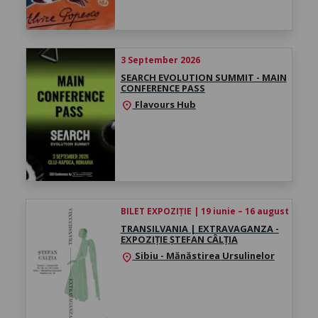
3 September 2026
SEARCH EVOLUTION SUMMIT - MAIN
CONFERENCE PASS
Flavours Hub
location_on
BILET EXPOZIȚIE | 19 iunie – 16 august 2026
TRANSILVANIA | EXTRAVAGANZA -
EXPOZIȚIE ȘTEFAN CÂLȚIA
Sibiu - Mănăstirea Ursulinelor
location_on