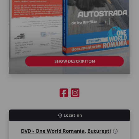
SHOW DESCRIPTION
Location
location_on
DVD - One World Romania
,
București
info