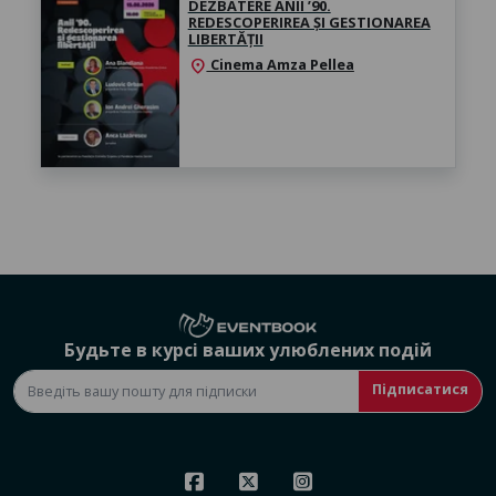
DEZBATERE ANII ’90.
REDESCOPERIREA ȘI GESTIONAREA
LIBERTĂȚII
Cinema Amza Pellea
location_on
Будьте в курсі ваших улюблених подій
Підписатися