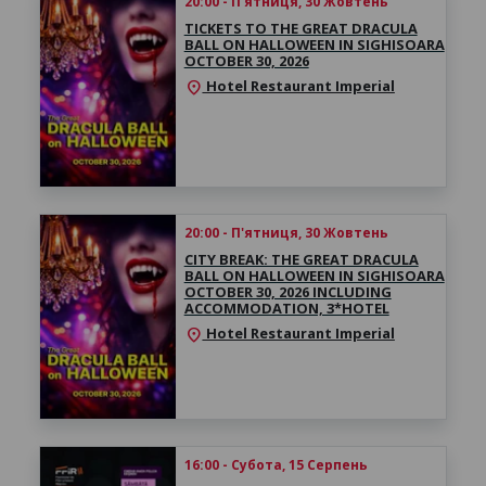
20:00 - П'ятниця, 30 Жовтень
TICKETS TO THE GREAT DRACULA
BALL ON HALLOWEEN IN SIGHISOARA
OCTOBER 30, 2026
Hotel Restaurant Imperial
location_on
20:00 - П'ятниця, 30 Жовтень
CITY BREAK: THE GREAT DRACULA
BALL ON HALLOWEEN IN SIGHISOARA
OCTOBER 30, 2026 INCLUDING
ACCOMMODATION, 3*HOTEL
Hotel Restaurant Imperial
location_on
16:00 - Субота, 15 Серпень