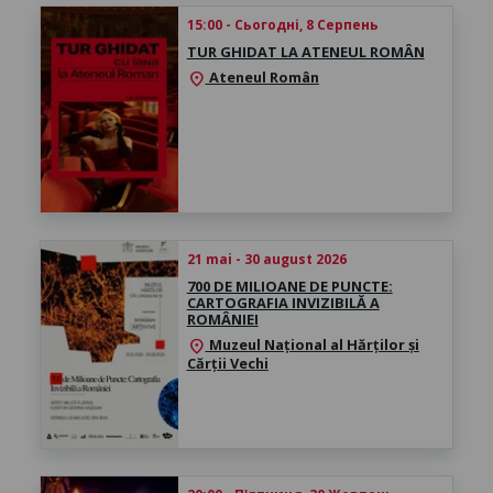
15:00 - Сьогодні, 8 Серпень
TUR GHIDAT LA ATENEUL ROMÂN
Ateneul Român
location_on
21 mai - 30 august 2026
700 DE MILIOANE DE PUNCTE:
CARTOGRAFIA INVIZIBILĂ A
ROMÂNIEI
Muzeul Național al Hărților și
location_on
Cărții Vechi