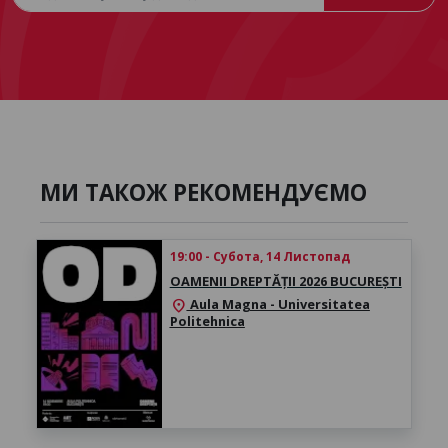
МИ ТАКОЖ РЕКОМЕНДУЄМО
19:00 - Субота, 14 Листопад
OAMENII DREPTĂȚII 2026 BUCUREȘTI
Aula Magna - Universitatea
location_on
Politehnica