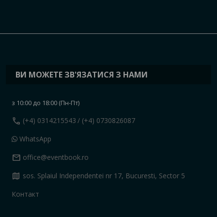
ВИ МОЖЕТЕ ЗВ'ЯЗАТИСЯ З НАМИ
з 10:00 до 18:00 (Пн-Пт)
call
(+4) 0314215543
/ (+4) 0730826087
WhatsApp
mail
office@eventbook.ro
map
sos. Splaiul Independentei nr 17, Bucuresti, Sector 5
Контакт